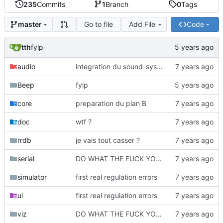
235
Commits
1
Branch
0
Tags
Go to file
Add File
Code
master
tth
fylp
audio
integration du sound-system
Beep
fylp
core
preparation du plan B
doc
wtf ?
rrdb
je vais tout casser ?
serial
DO WHAT THE FUCK YOU WANT
simulator
first real regulation errors
ui
first real regulation errors
viz
DO WHAT THE FUCK YOU WANT