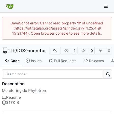
JavaScript error: Cannot read property '0' of undefined
(https://git.tetalab.org/assets/js/index.js?v=1.25.4 @
15:21744). Open browser console to see more details.
tTh
/
DD2-monitor
1
0
0
Code
Issues
Pull Requests
Releases
Description
Monitoring du Phytotron
Readme
817
KiB