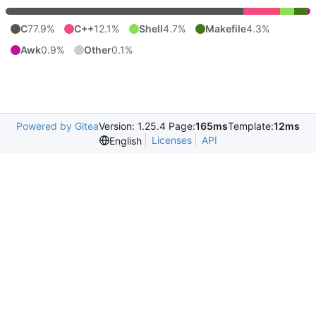
C
77.9%
C++
12.1%
Shell
4.7%
Makefile
4.3%
Awk
0.9%
Other
0.1%
Powered by Gitea
Version: 1.25.4 Page:
165ms
Template:
12ms
Licenses
API
English