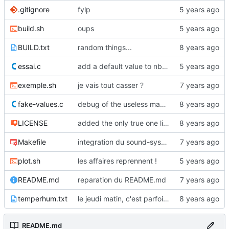
.gitignore
fylp
build.sh
oups
BUILD.txt
random things...
essai.c
add a default value to nbreloops
exemple.sh
je vais tout casser ?
fake-values.c
debug of the useless makefile
LICENSE
added the only true one license
Makefile
integration du sound-system
plot.sh
les affaires reprennent !
README.md
reparation du README.md
temperhum.txt
le jeudi matin, c'est parfois difficile :)
README.md