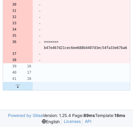
>>>>>>> 
Powered by Gitea
Version: 1.25.4 Page:
89ms
Template:
18ms
Licenses
API
English