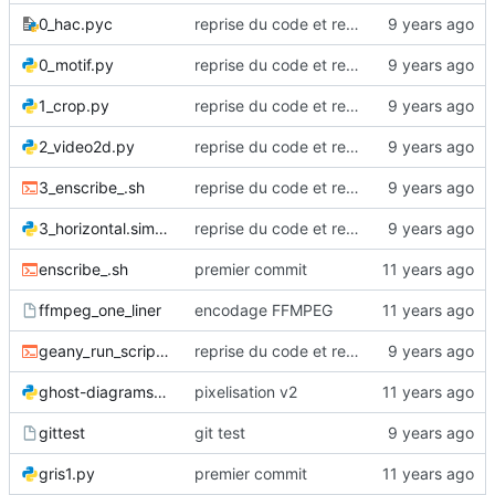
0_hac.pyc
reprise du code et renommages
0_motif.py
reprise du code et renommages
1_crop.py
reprise du code et renommages
2_video2d.py
reprise du code et renommages
3_enscribe_.sh
reprise du code et renommages
3_horizontal.simple.py
reprise du code et renommages
enscribe_.sh
premier commit
ffmpeg_one_liner
encodage FFMPEG
geany_run_script.sh
reprise du code et renommages
ghost-diagrams-0.8.py
pixelisation v2
gittest
git test
gris1.py
premier commit