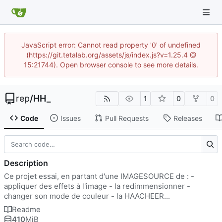
JavaScript error: Cannot read property '0' of undefined
(https://git.tetalab.org/assets/js/index.js?v=1.25.4 @
15:21744). Open browser console to see more details.
rep
/
HH_
1
0
0
Code
Issues
Pull Requests
Releases
Description
Ce projet essai, en partant d'une IMAGESOURCE de : -
appliquer des effets à l'image - la redimmensionner -
changer son mode de couleur - la HAACHEER...
Readme
410
MiB