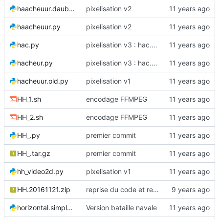
haacheuur.daube.py
pixelisation v2
haacheuur.py
pixelisation v2
hac.py
pixelisation v3 : hac.py
hacheur.py
pixelisation v3 : hac.py
hacheuur.old.py
pixelisation v1
HH_1.sh
encodage FFMPEG
HH_2.sh
encodage FFMPEG
HH_.py
premier commit
HH_.tar.gz
premier commit
hh_video2d.py
pixelisation v1
HH.20161121.zip
reprise du code et renommages
horizontal.simple.py
Version bataille navale