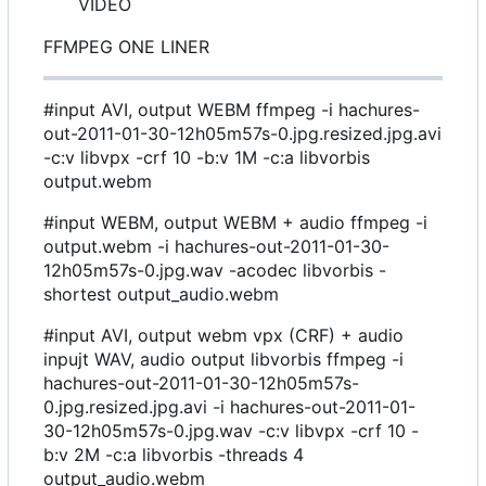
VIDEO
FFMPEG ONE LINER
#input AVI, output WEBM ffmpeg -i hachures-
out-2011-01-30-12h05m57s-0.jpg.resized.jpg.avi
-c:v libvpx -crf 10 -b:v 1M -c:a libvorbis
output.webm
#input WEBM, output WEBM + audio ffmpeg -i
output.webm -i hachures-out-2011-01-30-
12h05m57s-0.jpg.wav -acodec libvorbis -
shortest output_audio.webm
#input AVI, output webm vpx (CRF) + audio
inpujt WAV, audio output libvorbis ffmpeg -i
hachures-out-2011-01-30-12h05m57s-
0.jpg.resized.jpg.avi -i hachures-out-2011-01-
30-12h05m57s-0.jpg.wav -c:v libvpx -crf 10 -
b:v 2M -c:a libvorbis -threads 4
output_audio.webm