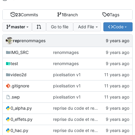
23
Commits
1
Branch
0
Tags
Go to file
Add File
Code
master
rep
renommages
IMG_SRC
renommages
test
renommages
video2d
pixelisation v1
.gitignore
pixelisation v1
.swp
pixelisation v1
0_alpha.py
reprise du code et renommages
0_effets.py
reprise du code et renommages
0_hac.py
reprise du code et renommages