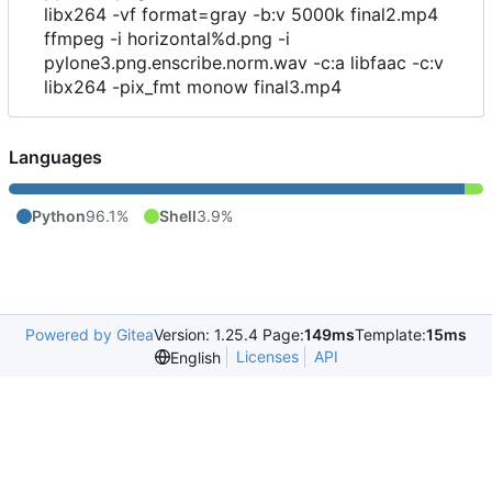
libx264 -vf format=gray -b:v 5000k final2.mp4
ffmpeg -i horizontal%d.png -i
pylone3.png.enscribe.norm.wav -c:a libfaac -c:v
libx264 -pix_fmt monow final3.mp4
Languages
Python
96.1%
Shell
3.9%
Powered by Gitea
Version: 1.25.4 Page:
149ms
Template:
15ms
Licenses
API
English