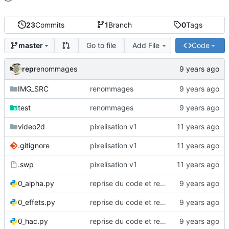
23
Commits
1
Branch
0
Tags
Go to file
Add File
Code
master
rep
renommages
IMG_SRC
renommages
test
renommages
video2d
pixelisation v1
.gitignore
pixelisation v1
.swp
pixelisation v1
0_alpha.py
reprise du code et renommages
0_effets.py
reprise du code et renommages
0_hac.py
reprise du code et renommages