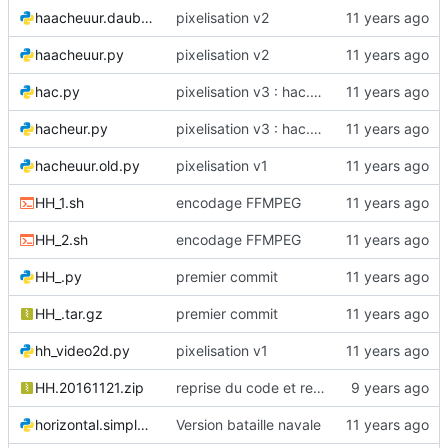
haacheuur.daube.py
pixelisation v2
haacheuur.py
pixelisation v2
hac.py
pixelisation v3 : hac.py
hacheur.py
pixelisation v3 : hac.py
hacheuur.old.py
pixelisation v1
HH_1.sh
encodage FFMPEG
HH_2.sh
encodage FFMPEG
HH_.py
premier commit
HH_.tar.gz
premier commit
hh_video2d.py
pixelisation v1
HH.20161121.zip
reprise du code et renommages
horizontal.simple.py
Version bataille navale