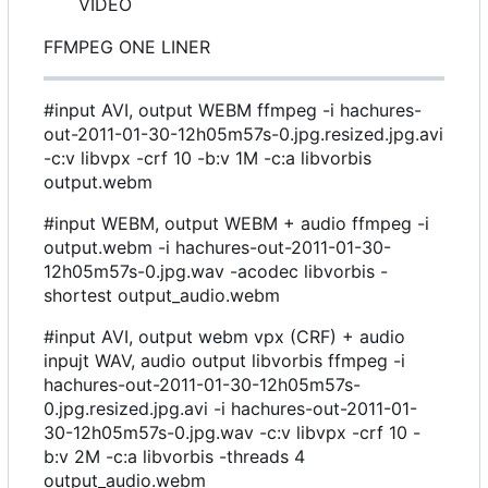
VIDEO
FFMPEG ONE LINER
#input AVI, output WEBM ffmpeg -i hachures-
out-2011-01-30-12h05m57s-0.jpg.resized.jpg.avi
-c:v libvpx -crf 10 -b:v 1M -c:a libvorbis
output.webm
#input WEBM, output WEBM + audio ffmpeg -i
output.webm -i hachures-out-2011-01-30-
12h05m57s-0.jpg.wav -acodec libvorbis -
shortest output_audio.webm
#input AVI, output webm vpx (CRF) + audio
inpujt WAV, audio output libvorbis ffmpeg -i
hachures-out-2011-01-30-12h05m57s-
0.jpg.resized.jpg.avi -i hachures-out-2011-01-
30-12h05m57s-0.jpg.wav -c:v libvpx -crf 10 -
b:v 2M -c:a libvorbis -threads 4
output_audio.webm