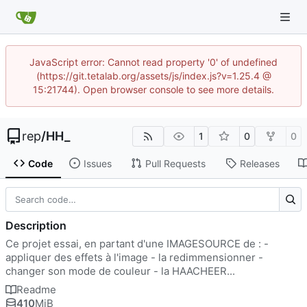
JavaScript error: Cannot read property '0' of undefined
(https://git.tetalab.org/assets/js/index.js?v=1.25.4 @
15:21744). Open browser console to see more details.
rep
/
HH_
1
0
0
Code
Issues
Pull Requests
Releases
Description
Ce projet essai, en partant d'une IMAGESOURCE de : -
appliquer des effets à l'image - la redimmensionner -
changer son mode de couleur - la HAACHEER...
Readme
410
MiB