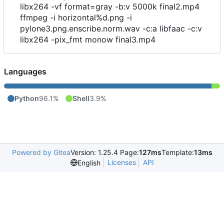
libx264 -vf format=gray -b:v 5000k final2.mp4
ffmpeg -i horizontal%d.png -i
pylone3.png.enscribe.norm.wav -c:a libfaac -c:v
libx264 -pix_fmt monow final3.mp4
Languages
Python
96.1%
Shell
3.9%
Powered by Gitea
Version: 1.25.4 Page:
127ms
Template:
13ms
Licenses
API
English