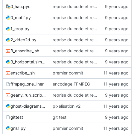
0_hac.pyc
reprise du code et renommages
0_motif.py
reprise du code et renommages
1_crop.py
reprise du code et renommages
2_video2d.py
reprise du code et renommages
3_enscribe_.sh
reprise du code et renommages
3_horizontal.simple.py
reprise du code et renommages
enscribe_.sh
premier commit
ffmpeg_one_liner
encodage FFMPEG
geany_run_script.sh
reprise du code et renommages
ghost-diagrams-0.8.py
pixelisation v2
gittest
git test
gris1.py
premier commit