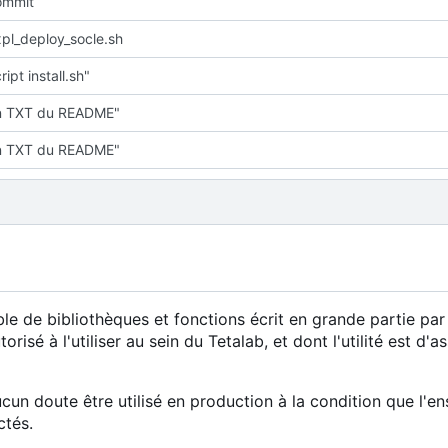
commit
xpl_deploy_socle.sh
ipt install.sh"
on TXT du README"
on TXT du README"
e de bibliothèques et fonctions écrit en grande partie pa
sé à l'utiliser au sein du Tetalab, et dont l'utilité est d'as
aucun doute être utilisé en production à la condition que l'
ctés.