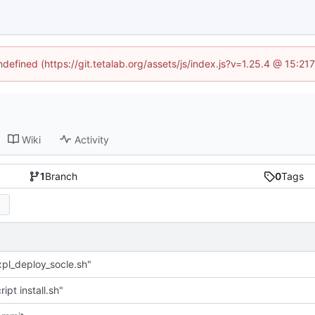
ndefined (https://git.tetalab.org/assets/js/index.js?v=1.25.4 @ 15:2
Wiki
Activity
1
Branch
0
Tags
pl_deploy_socle.sh"
ipt install.sh"