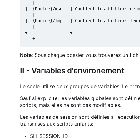
   |

|  {Racine}/msg   | Contient les fichiers de m
   |

|  {Racine}/tmp   | Contient les fichiers temp
   |

+-----------------+---------------------------
Note:
Sous chaque dossier vous trouverez un fichier
II - Variables d'environement
Le socle utilise deux groupes de variables. Le prem
Sauf si explicite, les variables globales sont défin
scripts, mais elles ne sont pas modifiables.
Les variables de session sont définies à l'executio
transmises aux scripts enfants:
SH_SESSION_ID