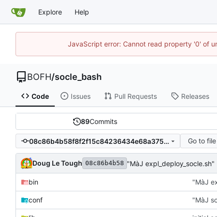
Explore
Help
JavaScript error: Cannot read property '0' of u
BOFH
/
socle_bash
Code
Issues
Pull Requests
Releases
89
Commits
Go to file
08c86b4b58f8f2f15c84236434e68a3751487d38
Doug Le Tough
"MàJ expl_deploy_socle.sh"
08c86b4b58
bin
"MàJ ex
conf
"MàJ scr