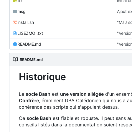
lib
initial 
msg
Ajout e
install.sh
"MàJ scr
LISEZMOI.txt
"Versi
README.md
"Versi
README.md
Historique
Le
socle Bash
est
une version allégée
d'un ensembl
Confrère
, émminent DBA Calédonien qui nous a autori
cohérence des scripts qui s'appuient dessus.
Ce
socle Bash
est fiable et robuste. Il peut sans 
conseils listés dans la documentation soient respe