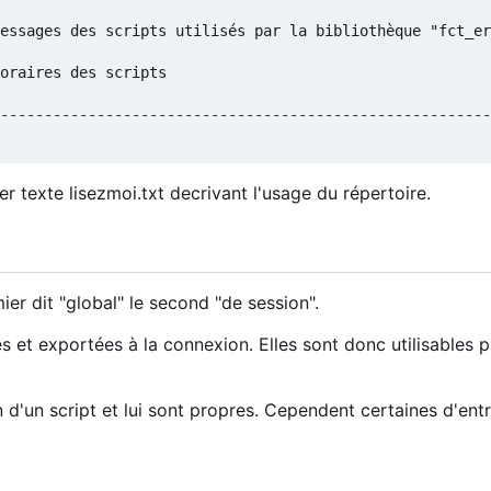
essages des scripts utilisés par la bibliothèque "fct_er
oraires des scripts                                     
--------------------------------------------------------
 texte lisezmoi.txt decrivant l'usage du répertoire.
ier dit "global" le second "de session".
ies et exportées à la connexion. Elles sont donc utilisables p
n d'un script et lui sont propres. Cependent certaines d'entr