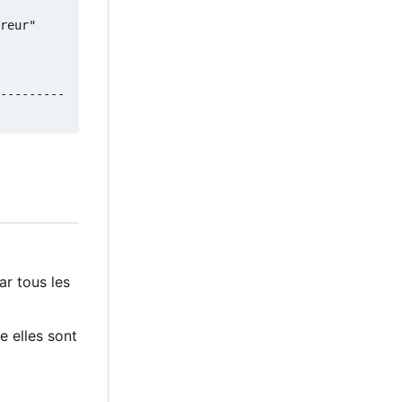
reur"    
         
---------
ar tous les
e elles sont