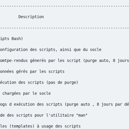
--------------------------------------------------------
        Description                                     
--------------------------------------------------------
ipts Bash)                                              
onfiguration des scripts, ainsi que du socle            
omtpe-rendus génerés par les script (purge auto, 8 jours
onnées gérés par les scripts                            
écution des scripts (pas de purge)                      
 chargées par le socle                                  
ogs d exécution des scripts (purge auto , 8 jours par dé
de des scripts pour l'utilitaire "man"                  
les (templates) à usage des scripts                     