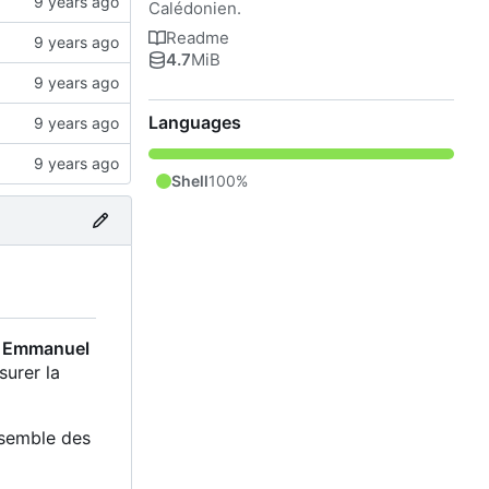
Calédonien.
Readme
4.7
MiB
Languages
Shell
100%
r
Emmanuel
surer la
ensemble des