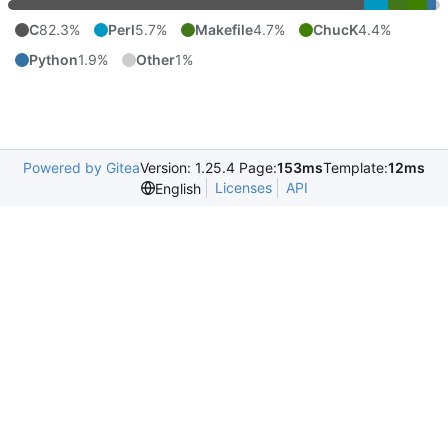
C
82.3%
Perl
5.7%
Makefile
4.7%
ChucK
4.4%
Python
1.9%
Other
1%
Powered by Gitea
Version: 1.25.4 Page:
153ms
Template:
12ms
Licenses
API
English