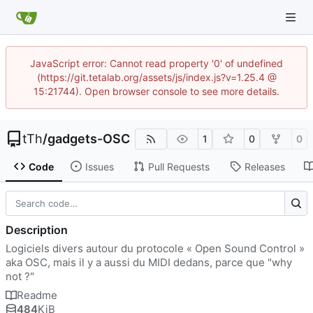
JavaScript error: Cannot read property '0' of undefined
(https://git.tetalab.org/assets/js/index.js?v=1.25.4 @
15:21744). Open browser console to see more details.
tTh
/
gadgets-OSC
1
0
0
Code
Issues
Pull Requests
Releases
Description
Logiciels divers autour du protocole « Open Sound Control »
aka OSC, mais il y a aussi du MIDI dedans, parce que "why
not ?"
Readme
484
KiB