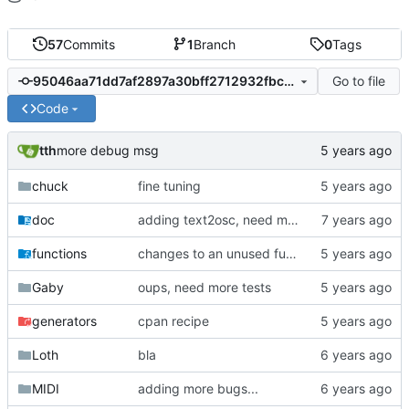
57
Commits
1
Branch
0
Tags
Go to file
95046aa71dd7af2897a30bff2712932fbc115965
Code
tth
more debug msg
chuck
fine tuning
doc
adding text2osc, need more cleanup
functions
changes to an unused function
Gaby
oups, need more tests
generators
cpan recipe
Loth
bla
MIDI
adding more bugs...