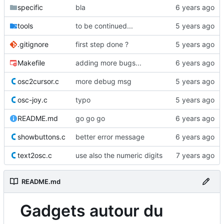
specific
bla
tools
to be continued...
.gitignore
first step done ?
Makefile
adding more bugs...
osc2cursor.c
more debug msg
osc-joy.c
typo
README.md
go go go
showbuttons.c
better error message
text2osc.c
use also the numeric digits
README.md
Gadgets autour du