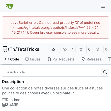
JavaScript error: Cannot read property '0' of undefined
(https://git.tetalab.org/assets/js/index.js?v=1.25.4 @
15:21744). Open browser console to see more details.
tTh
/
TetaTricks
1
0
0
Code
Issues
Pull Requests
Releases
Description
Une collection de notes diverses sur des trucs et astuces
pour faire des choses avec un ordinateur...
Readme
3.4
MiB