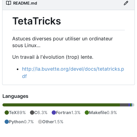
README.md
TetaTricks
Astuces diverses pour utiliser un ordinateur
sous Linux...
Un travail à l'évolution (trop) lente.
http://la.buvette.org/devel/docs/tetatricks.p
df
Languages
TeX
89%
C
6.3%
Fortran
1.3%
Makefile
0.9%
Python
0.7%
Other
1.5%