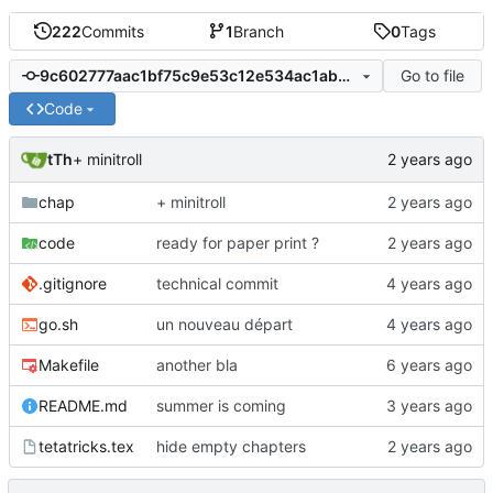
222
Commits
1
Branch
0
Tags
Go to file
9c602777aac1bf75c9e53c12e534ac1ab0060830
Code
tTh
+ minitroll
chap
+ minitroll
code
ready for paper print ?
.gitignore
technical commit
go.sh
un nouveau départ
Makefile
another bla
README.md
summer is coming
tetatricks.tex
hide empty chapters