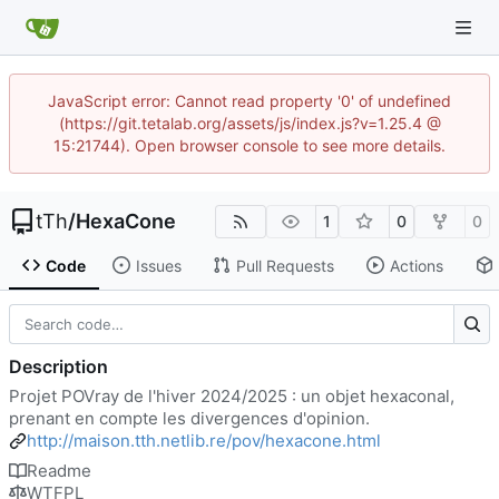
JavaScript error: Cannot read property '0' of undefined
(https://git.tetalab.org/assets/js/index.js?v=1.25.4 @
15:21744). Open browser console to see more details.
tTh
/
HexaCone
1
0
0
Code
Issues
Pull Requests
Actions
Description
Projet POVray de l'hiver 2024/2025 : un objet hexaconal,
prenant en compte les divergences d'opinion.
http://maison.tth.netlib.re/pov/hexacone.html
Readme
WTFPL