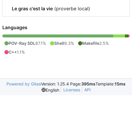
Le gras c'est la vie
(proverbe local)
Languages
POV-Ray SDL
87.1%
Shell
9.3%
Makefile
2.5%
C++
1.1%
Powered by Gitea
Version: 1.25.4 Page:
395ms
Template:
15ms
Licenses
API
English