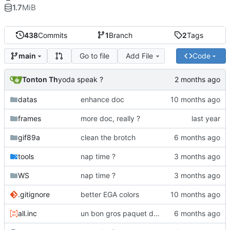
1.7
MiB
438
Commits
1
Branch
2
Tags
Go to file
Add File
Code
main
Tonton Th
yoda speak ?
datas
enhance doc
frames
more doc, really ?
gif89a
clean the brotch
tools
nap time ?
WS
nap time ?
.gitignore
better EGA colors
all.inc
un bon gros paquet de changements :)