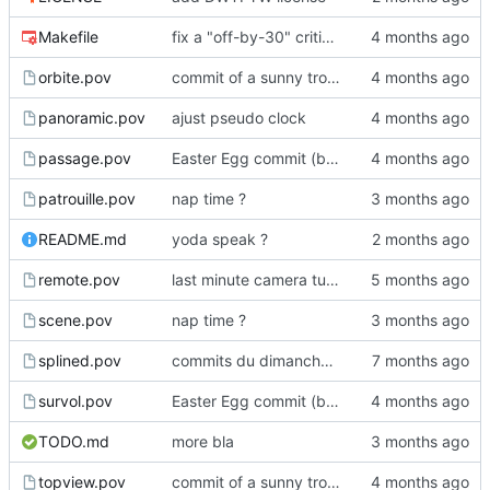
Makefile
fix a "off-by-30" critical bug
orbite.pov
commit of a sunny trolldi
panoramic.pov
ajust pseudo clock
passage.pov
Easter Egg commit (big!)
patrouille.pov
nap time ?
README.md
yoda speak ?
remote.pov
last minute camera tuning
scene.pov
nap time ?
splined.pov
commits du dimanche soir, espoir
survol.pov
Easter Egg commit (big!)
TODO.md
more bla
topview.pov
commit of a sunny trolldi