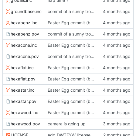
globals.inc
nap time ?
groundbase.inc
commit of a sunny trolldi
hexabenz.inc
Easter Egg commit (big!)
hexabenz.pov
commit of a sunny trolldi
hexacone.inc
Easter Egg commit (big!)
hexacone.pov
commit of a sunny trolldi
hexaflat.inc
Easter Egg commit (big!)
hexaflat.pov
Easter Egg commit (big!)
hexastar.inc
Easter Egg commit (big!)
hexastar.pov
Easter Egg commit (big!)
hexawood.inc
Easter Egg commit (big!)
hexawood.pov
camera is going up
LICENSE
add DWTFYW license