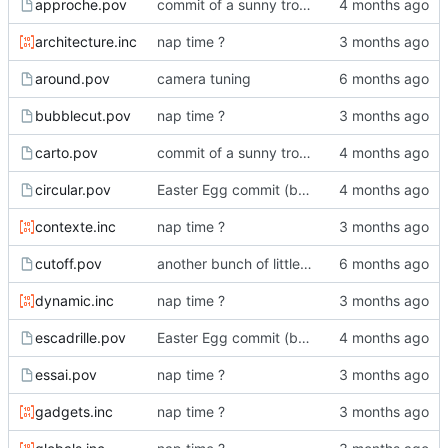
approche.pov
commit of a sunny trolldi
architecture.inc
nap time ?
around.pov
camera tuning
bubblecut.pov
nap time ?
carto.pov
commit of a sunny trolldi
circular.pov
Easter Egg commit (big!)
contexte.inc
nap time ?
cutoff.pov
another bunch of little changes
dynamic.inc
nap time ?
escadrille.pov
Easter Egg commit (big!)
essai.pov
nap time ?
gadgets.inc
nap time ?