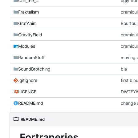
Call_the_C
ugly but
Fraktalism
cramicul
GrafAnim
Bourtoul
GravityField
cramicul
Modules
cramicul
RandomStuff
moving 
SoundBrotching
bla
.gitignore
first bl
LICENCE
DWTFYW 
README.md
change 
README.md
Fortraneries