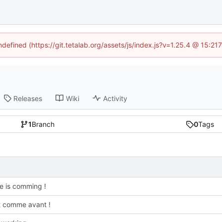
ndefined (https://git.tetalab.org/assets/js/index.js?v=1.25.4 @ 15:2
Releases
Wiki
Activity
1
Branch
0
Tags
e is comming !
t comme avant !