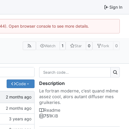
Sign In
1744). Open browser console to see more details.
1
0
0
Watch
Star
Fork
Description
Code
Le fortran moderne, c'est quand même
assez cool, alors autant diffuser mes
gruikeries.
Readme
751
KiB