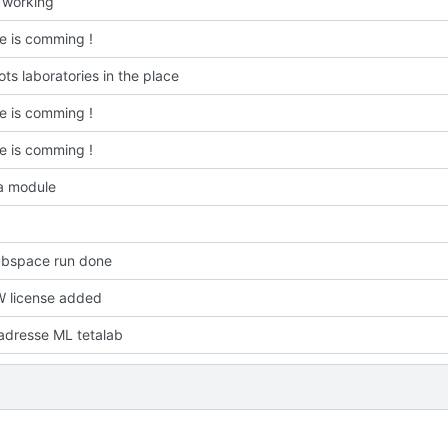
 working
e is comming !
ots laboratories in the place
e is comming !
e is comming !
a module
oubspace run done
license added
adresse ML tetalab