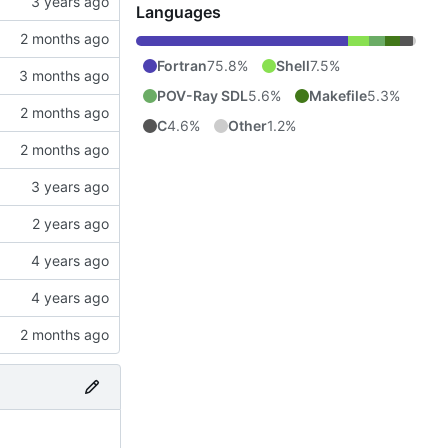
Languages
Fortran
75.8%
Shell
7.5%
POV-Ray SDL
5.6%
Makefile
5.3%
C
4.6%
Other
1.2%