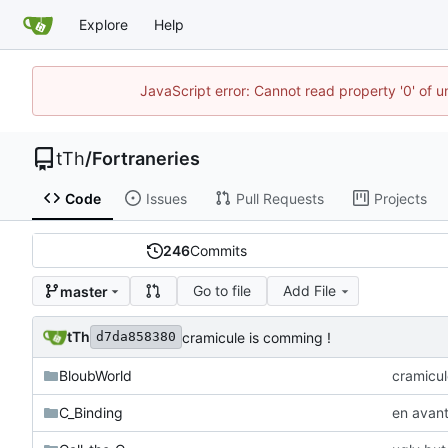
Explore
Help
JavaScript error: Cannot read property '0' of u
tTh
/
Fortraneries
Code
Issues
Pull Requests
Projects
246
Commits
Go to file
Add File
master
tTh
cramicule is comming !
d7da858380
BloubWorld
cramicul
C_Binding
en avan