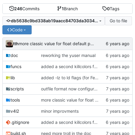
246
Commits
1
Branch
0
Tags
Go to file
db5638c9bd338ab19aacc84703da3034d5cd0a40
Code
tth
more classic value for float default parameter
doc
reworking the yuser manual
funcs
added a second killcolors function
lib
added -lz to ld flags (for Fedora ?)
scripts
outfile format now configurable
tools
more classic value for float default parameter
v4l2
minor improvments
.gitignore
added a second killcolors function
build.sh
need more troll in the doc