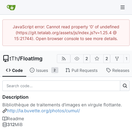
JavaScript error: Cannot read property '0' of undefined
(https://git.tetalab.org/assets/js/index.js?v=1.25.4 @
15:21744). Open browser console to see more details.
tTh
/
FloatImg
2
2
1
Code
Issues
Pull Requests
Releases
2
Description
Bibliothèque de traitements d'images en virgule flottante.
http://la.buvette.org/photos/cumul/
Readme
312
MiB