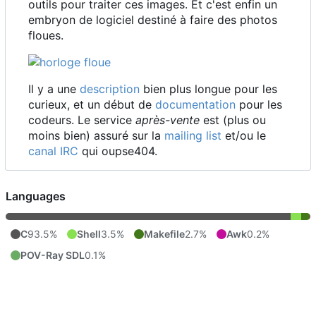
outils pour traiter ces images. Et c'est enfin un
embryon de logiciel destiné à faire des photos
floues.
Il y a une
description
bien plus longue pour les
curieux, et un début de
documentation
pour les
codeurs. Le service
après-vente
est (plus ou
moins bien) assuré sur la
mailing list
et/ou le
canal IRC
qui oupse404.
Languages
C
93.5%
Shell
3.5%
Makefile
2.7%
Awk
0.2%
POV-Ray SDL
0.1%