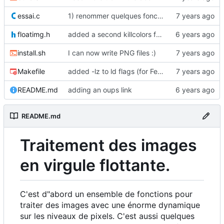
essai.c
1) renommer quelques fonctions dans lib/operators.c
floatimg.h
added a second killcolors function
install.sh
I can now write PNG files :)
Makefile
added -lz to ld flags (for Fedora ?)
README.md
adding an oups link
README.md
Traitement des images
en virgule flottante.
C'est d"abord un ensemble de fonctions pour
traiter des images avec une énorme dynamique
sur les niveaux de pixels. C'est aussi quelques