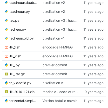
haacheuur.daube.py
pixelisation v2
haacheuur.py
pixelisation v2
hac.py
pixelisation v3 : hac.py
hacheur.py
pixelisation v3 : hac.py
hacheuur.old.py
pixelisation v1
HH_1.sh
encodage FFMPEG
HH_2.sh
encodage FFMPEG
HH_.py
premier commit
HH_.tar.gz
premier commit
hh_video2d.py
pixelisation v1
HH.20161121.zip
reprise du code et renommages
horizontal.simple.py
Version bataille navale