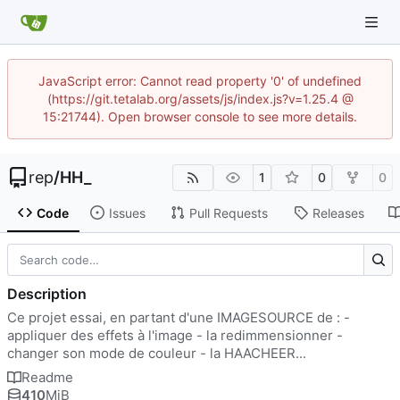
JavaScript error: Cannot read property '0' of undefined
(https://git.tetalab.org/assets/js/index.js?v=1.25.4 @
15:21744). Open browser console to see more details.
rep
/
HH_
1
0
0
Code
Issues
Pull Requests
Releases
Description
Ce projet essai, en partant d'une IMAGESOURCE de : -
appliquer des effets à l'image - la redimmensionner -
changer son mode de couleur - la HAACHEER...
Readme
410
MiB