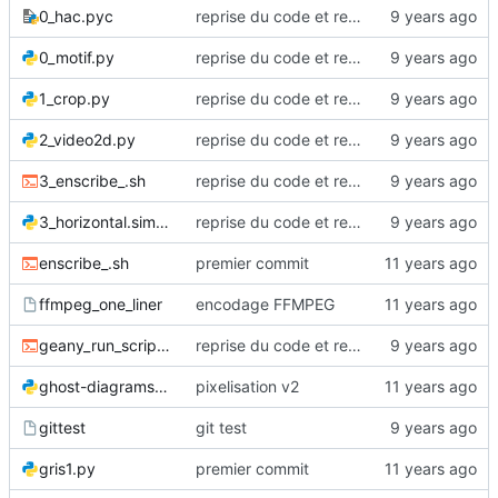
0_hac.pyc
reprise du code et renommages
0_motif.py
reprise du code et renommages
1_crop.py
reprise du code et renommages
2_video2d.py
reprise du code et renommages
3_enscribe_.sh
reprise du code et renommages
3_horizontal.simple.py
reprise du code et renommages
enscribe_.sh
premier commit
ffmpeg_one_liner
encodage FFMPEG
geany_run_script.sh
reprise du code et renommages
ghost-diagrams-0.8.py
pixelisation v2
gittest
git test
gris1.py
premier commit