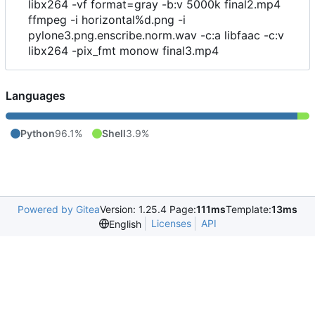
libx264 -vf format=gray -b:v 5000k final2.mp4
ffmpeg -i horizontal%d.png -i
pylone3.png.enscribe.norm.wav -c:a libfaac -c:v
libx264 -pix_fmt monow final3.mp4
Languages
Python
96.1%
Shell
3.9%
Powered by Gitea
Version: 1.25.4 Page:
111ms
Template:
13ms
Licenses
API
English