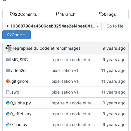
22
Commits
1
Branch
0
Tags
Go to file
103687984a4606ceb3254ae2ef4bee04186d8161
Code
rep
reprise du code et renommages
IMG_SRC
reprise du code et renommages
video2d
pixelisation v1
.gitignore
pixelisation v1
.swp
pixelisation v1
0_alpha.py
reprise du code et renommages
0_effets.py
reprise du code et renommages
0_hac.py
reprise du code et renommages