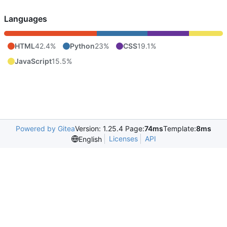
Languages
HTML
42.4%
Python
23%
CSS
19.1%
JavaScript
15.5%
Powered by Gitea
Version: 1.25.4 Page:
74ms
Template:
8ms
Licenses
API
English