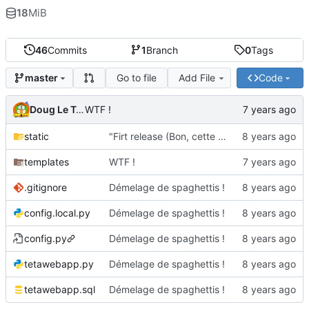
18
MiB
46
Commits
1
Branch
0
Tags
Go to file
Add File
Code
master
Doug Le Tough
WTF !
static
"Firt release (Bon, cette fois c'ets la bonne)"
templates
WTF !
.gitignore
Démelage de spaghettis !
config.local.py
Démelage de spaghettis !
config.py
Démelage de spaghettis !
tetawebapp.py
Démelage de spaghettis !
tetawebapp.sql
Démelage de spaghettis !