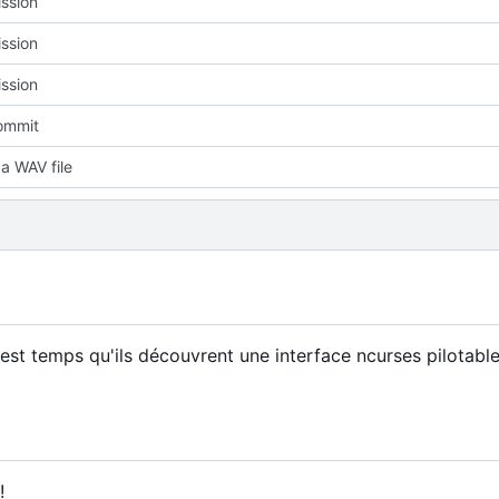
ission
ission
ission
commit
 a WAV file
l est temps qu'ils découvrent une interface ncurses pilotable
!