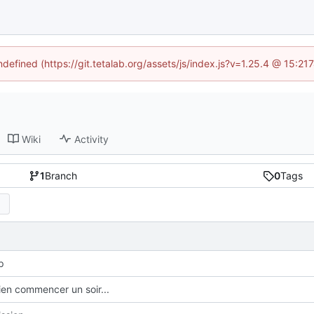
ndefined (https://git.tetalab.org/assets/js/index.js?v=1.25.4 @ 15:2
Wiki
Activity
1
Branch
0
Tags
op
bien commencer un soir...