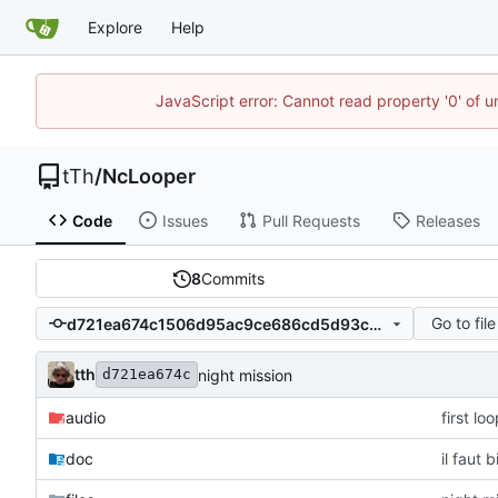
Explore
Help
JavaScript error: Cannot read property '0' of u
tTh
/
NcLooper
Code
Issues
Pull Requests
Releases
8
Commits
Go to file
d721ea674c1506d95ac9ce686cd5d93cef5abd05
tth
night mission
d721ea674c
audio
first lo
doc
il faut 