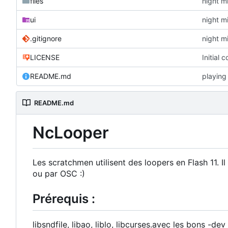
files
night m
ui
night m
.gitignore
night m
LICENSE
Initial 
README.md
playing
README.md
NcLooper
Les scratchmen utilisent des loopers en Flash 11. I
ou par OSC :)
Prérequis :
libsndfile, libao, liblo, libcurses.avec les bons -dev 