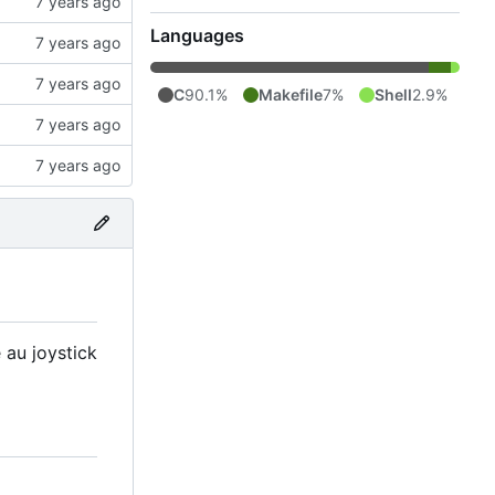
Languages
C
90.1%
Makefile
7%
Shell
2.9%
 au joystick