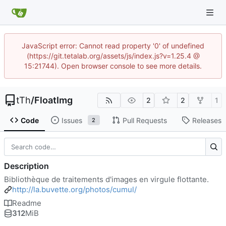
JavaScript error: Cannot read property '0' of undefined
(https://git.tetalab.org/assets/js/index.js?v=1.25.4 @
15:21744). Open browser console to see more details.
tTh
/
FloatImg
2
2
1
Code
Issues
Pull Requests
Releases
2
Description
Bibliothèque de traitements d'images en virgule flottante.
http://la.buvette.org/photos/cumul/
Readme
312
MiB