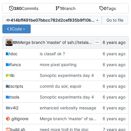
380
Commits
1
Branch
0
Tags
Go to file
414bff491be07bbcc782d2cef835b9f10b347f19
Code
...
tth
Merge branch 'master' of ssh://tetalab.org/tTh/FloatImg
doc
is classif ok ?
funcs
more pixel qsorting
lib
Sonoptic experiments day 4
scripts
commit du soir, espoir
tools
Sonoptic experiments day 4
v4l2
enhanced verbosity message
.gitignore
Merge branch 'master' of ssh://tetalab.org:2213/tTh/FloatImg
build.sh
need more troll in the doc