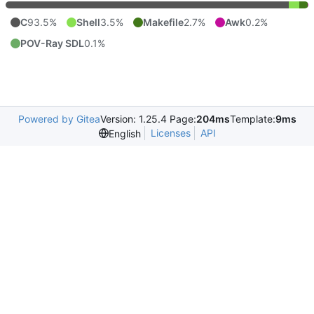
C
93.5%
Shell
3.5%
Makefile
2.7%
Awk
0.2%
POV-Ray SDL
0.1%
Powered by Gitea
Version: 1.25.4 Page:
204ms
Template:
9ms
Licenses
API
English