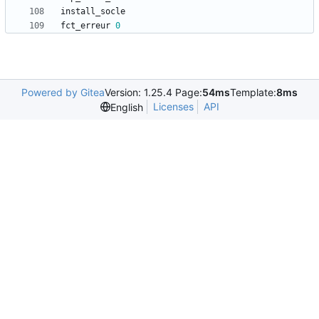
fct_erreur 
0
Powered by Gitea
Version: 1.25.4 Page:
54ms
Template:
8ms
Licenses
API
English