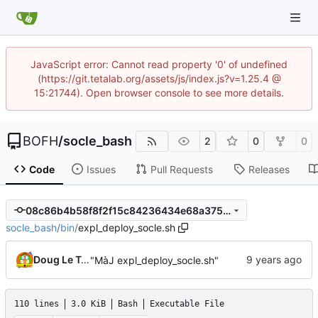
JavaScript error: Cannot read property '0' of undefined
(https://git.tetalab.org/assets/js/index.js?v=1.25.4 @
15:21744). Open browser console to see more details.
BOFH
/
socle_bash
2
0
0
Code
Issues
Pull Requests
Releases
08c86b4b58f8f2f15c84236434e68a3751487d38
socle_bash
/
bin
/
expl_deploy_socle.sh
Doug Le Tough
"MàJ expl_deploy_socle.sh"
110 lines
3.0 KiB
Bash
Executable File