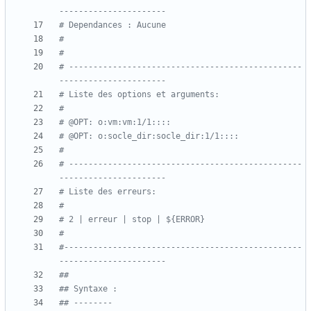
----------------------
# Dependances : Aucune
#
#
# ------------------------------------------------
----------------------
# Liste des options et arguments:
#
# @OPT: o:vm:vm:1/1::::
# @OPT: o:socle_dir:socle_dir:1/1::::
#
# ------------------------------------------------
----------------------
# Liste des erreurs:
#
# 2 | erreur | stop | ${ERROR}
#
#-------------------------------------------------
----------------------
##
## Syntaxe :
## --------