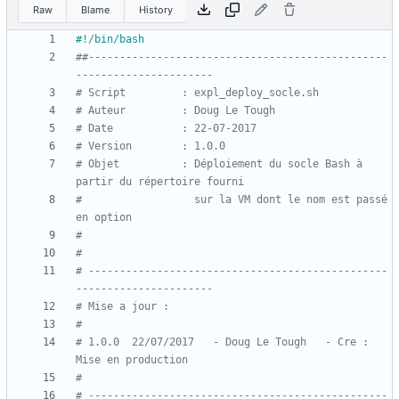
Raw
Blame
History
##------------------------------------------------
----------------------
# Script         : expl_deploy_socle.sh
# Auteur         : Doug Le Tough
# Date           : 22-07-2017
# Version        : 1.0.0
# Objet          : Déploiement du socle Bash à 
partir du répertoire fourni
#                  sur la VM dont le nom est passé 
en option
#
#
# ------------------------------------------------
----------------------
# Mise a jour :
#
# 1.0.0  22/07/2017   - Doug Le Tough   - Cre : 
Mise en production
#
# ------------------------------------------------