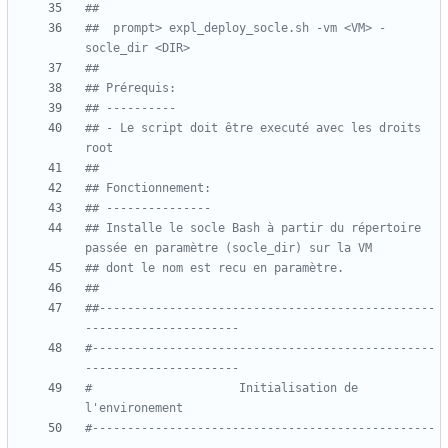
##
##  prompt> expl_deploy_socle.sh -vm <VM> -
socle_dir <DIR>
##
## Prérequis:
## ----------
## - Le script doit être executé avec les droits 
root
##
## Fonctionnement:
## ---------------
## Installe le socle Bash à partir du répertoire 
passée en paramètre (socle_dir) sur la VM
## dont le nom est recu en paramètre.
## 
##------------------------------------------------
----------------------
#-------------------------------------------------
----------------------
#                     Initialisation de 
l'environement
#-------------------------------------------------