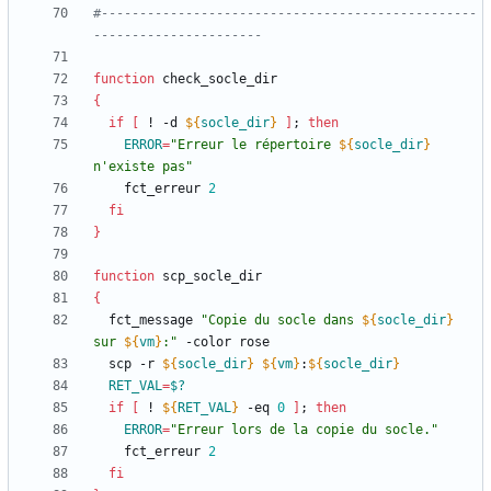
#-------------------------------------------------
----------------------
function
{
if
[
 ! -d 
${
socle_dir
}
]
;
then
ERROR
=
"
Erreur le répertoire 
${
socle_dir
}
n'existe pas
"
    fct_erreur 
2
fi
}
function
{
  fct_message 
"
Copie du socle dans 
${
socle_dir
}
sur 
${
vm
}
:
"
  scp -r 
${
socle_dir
}
${
vm
}
:
${
socle_dir
}
RET_VAL
=
$?
if
[
 ! 
${
RET_VAL
}
 -eq 
0
]
;
then
ERROR
=
"Erreur lors de la copie du socle."
    fct_erreur 
2
fi