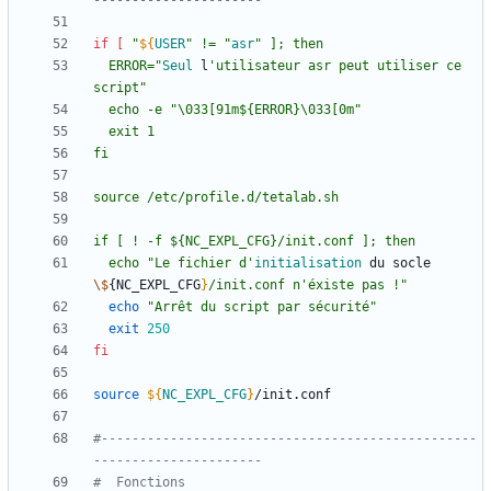
----------------------
if
[
"
${
USER
" != "
asr
  ERROR="
Seul
 l
'utilisateur asr peut utiliser ce 
  echo "Le fichier d'
initialisation
 du socle 
\$
{NC_EXPL_CFG
}
/init.conf n'éxiste pas !
"
echo
"Arrêt du script par sécurité"
exit
250
fi
source
${
NC_EXPL_CFG
}
#-------------------------------------------------
----------------------
#  Fonctions