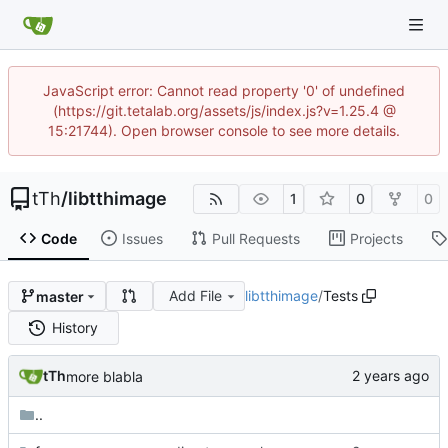
JavaScript error: Cannot read property '0' of undefined
(https://git.tetalab.org/assets/js/index.js?v=1.25.4 @
15:21744). Open browser console to see more details.
tTh
/
libtthimage
1
0
0
Code
Issues
Pull Requests
Projects
Add File
libtthimage
/
Tests
master
History
tTh
more blabla
..