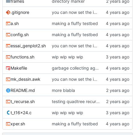
frames
directory marker
.gitignore
you can now set the image size in genplot2
a.sh
making a fluffy testbed
config.sh
making a fluffy testbed
essai_genplot2.sh
you can now set the image size in genplot2
functions.sh
wip wip wip wip
Makefile
garbage collecting again
mk_dessin.awk
you can now set the image size in genplot2
README.md
more blabla
t_recurse.sh
testing quadtree recurse
t_t16x24.c
wip wip wip wip
xper.sh
making a fluffy testbed