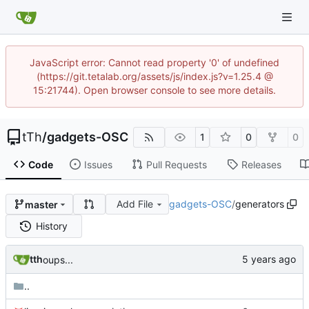
JavaScript error: Cannot read property '0' of undefined
(https://git.tetalab.org/assets/js/index.js?v=1.25.4 @
15:21744). Open browser console to see more details.
tTh
/
gadgets-OSC
1
0
0
Code
Issues
Pull Requests
Releases
Add File
gadgets-OSC
/
generators
master
History
tth
oups...
..