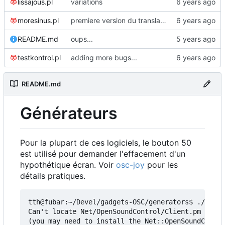
lissajous.pl
variations
moresinus.pl
premiere version du translateur Joystick -> Laser
README.md
oups...
testkontrol.pl
adding more bugs...
README.md
Générateurs
Pour la plupart de ces logiciels, le bouton 50
est utilisé pour demander l'effacement d'un
hypothétique écran. Voir
osc-joy
pour les
détails pratiques.
tth@fubar:~/Devel/gadgets-OSC/generators$ ./lissa
Can't locate Net/OpenSoundControl/Client.pm in @I