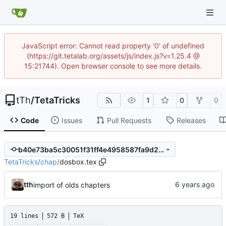
JavaScript error: Cannot read property '0' of undefined
(https://git.tetalab.org/assets/js/index.js?v=1.25.4 @
15:21744). Open browser console to see more details.
tTh
/
TetaTricks
1
0
0
Code
Issues
Pull Requests
Releases
b40e73ba5c30051f31ff4e4958587fa9d2fb11c6
TetaTricks
/
chap
/
dosbox.tex
tth
import of olds chapters
19 lines
572 B
TeX