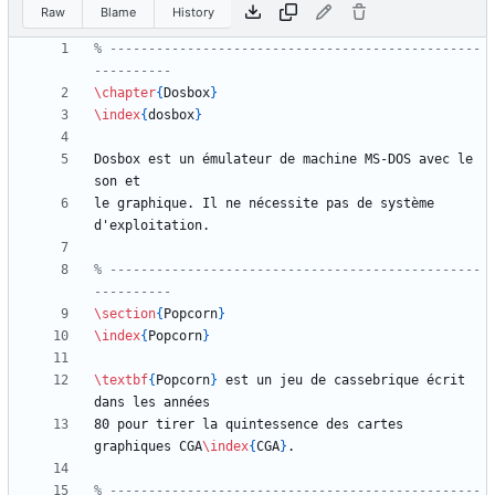
Raw
Blame
History
% ------------------------------------------------
\chapter
{
Dosbox
}
\index
{
dosbox
}
Dosbox est un émulateur de machine MS-DOS avec le 
le graphique. Il ne nécessite pas de système 
% ------------------------------------------------
\section
{
Popcorn
}
\index
{
Popcorn
}
\textbf
{
Popcorn
}
 est un jeu de cassebrique écrit 
80 pour tirer la quintessence des cartes 
graphiques CGA
\index
{
CGA
}
% ------------------------------------------------