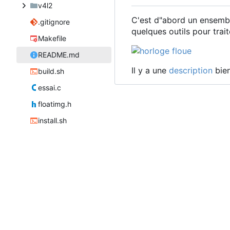
v4l2
C'est d"abord un ensembl
.gitignore
quelques outils pour trai
Makefile
README.md
Il y a une
description
bien
build.sh
essai.c
floatimg.h
install.sh