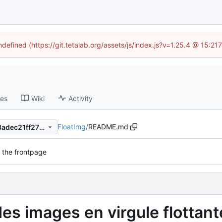
ndefined (https://git.tetalab.org/assets/js/index.js?v=1.25.4 @ 15:2
ses
Wiki
Activity
FloatImg
/
README.md
ce476681e7082f60dfdce538adec21ff276f4d05
 the frontpage
es images en virgule flottant