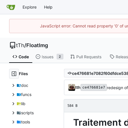
Explore
Help
JavaScript error: Cannot read property '0' of u
tTh
/
FloatImg
Code
Issues
Pull Requests
Relea
2
Files
doc
tth
redesign of
ce476681e7
funcs
lib
584 B
scripts
Traitement d
tools