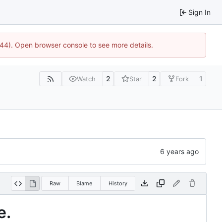
Sign In
1744). Open browser console to see more details.
2
2
1
Watch
Star
Fork
Raw
Blame
History
e.