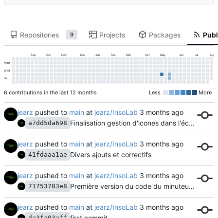
Repositories
Projects
Packages
Publ
9
Sep
Oct
Nov
Dec
Jan
Feb
Mar
Apr
May
Jun
Jul
Aug
Mon
Wed
Fri
6 contributions in the last 12 months
Less
More
jearz
pushed to
main
at
jearz/InsoLab
Finalisation gestion d'icones dans l'écran de veille.
a7dd5da698
jearz
pushed to
main
at
jearz/InsoLab
Divers ajouts et correctifs
41fdaaa1ae
jearz
pushed to
main
at
jearz/InsoLab
Première version du code du minuteur et schéma d'implantation.
71753703e8
jearz
pushed to
main
at
jearz/InsoLab
first commit
da3fa03aff