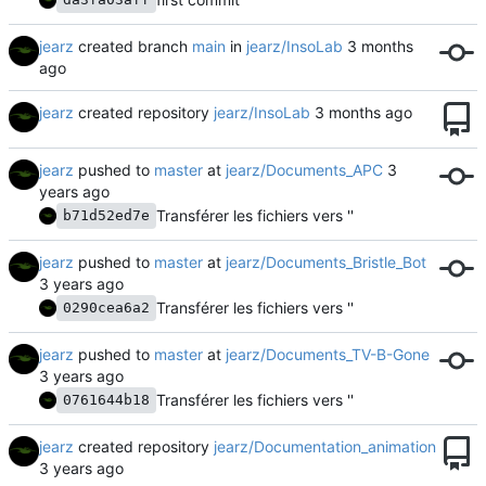
jearz
created branch
main
in
jearz/InsoLab
jearz
created repository
jearz/InsoLab
jearz
pushed to
master
at
jearz/Documents_APC
Transférer les fichiers vers ''
b71d52ed7e
jearz
pushed to
master
at
jearz/Documents_Bristle_Bot
Transférer les fichiers vers ''
0290cea6a2
jearz
pushed to
master
at
jearz/Documents_TV-B-Gone
Transférer les fichiers vers ''
0761644b18
jearz
created repository
jearz/Documentation_animation