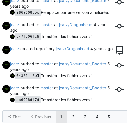
jearz
pushed to
master
at
jearz/Documents_Booster
Remplacé par une version améliorée.
986a60855c
jearz
pushed to
master
at
jearz/Dragonhead
Transférer les fichiers vers ''
b47fe06fc6
jearz
created repository
jearz/Dragonhead
jearz
pushed to
master
at
jearz/Documents_Booster
Transférer les fichiers vers ''
04326ff2b5
jearz
pushed to
master
at
jearz/Documents_Booster
Transférer les fichiers vers ''
aa6008df7d
First
Previous
1
2
3
4
5
...