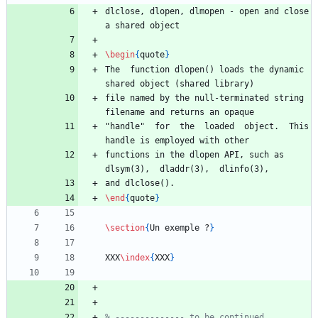
dlclose, dlopen, dlmopen - open and close 
\begin
{
quote
}
The  function dlopen() loads the dynamic 
file named by the null-terminated string 
"handle"  for  the  loaded  object.  This 
functions in the dlopen API, such as  
\end
{
quote
}
\section
{
Un exemple ?
}
XXX
\index
{
XXX
}