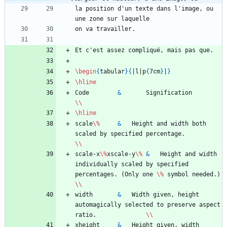
la position d'un texte dans l'image, ou 
\begin
{
tabular
}
{
|l|p
{
7cm
}
|
}
\hline
Code		
&
		Signification			
\\
\hline
scale
\%
&
	Height and width both 
scaled by specified percentage.						
\\
scale-x
\%
xscale-y
\%
&
	Height and width 
individually scaled by specified 
percentages. (Only one 
\%
 symbol needed.)	
\\
width 		
&
	Width given, height 
automagically selected to preserve aspect 
ratio.				
\\
xheight 	
&
	Height given, width 