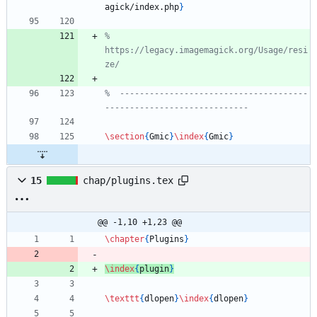
agick/index.php
}
% 
https://legacy.imagemagick.org/Usage/resi
%  --------------------------------------
\section
{
Gmic
}
\index
{
Gmic
}
15
chap/plugins.tex
@@ -1,10 +1,23 @@
\chapter
{
Plugins
}
\index
{
plugin
}
\texttt
{
dlopen
}
\index
{
dlopen
}