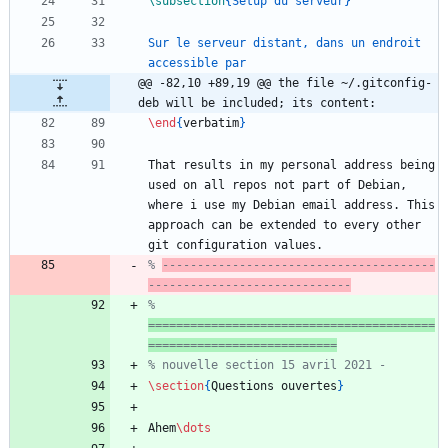
\subsection
{
Setup du serveur
}
Sur le serveur distant, dans un endroit 
@@ -82,10 +89,19 @@ the file ~/.gitconfig-
deb will be included; its content:
\end
{
verbatim
}
That results in my personal address being 
used on all repos not part of Debian, 
where i use my Debian email address. This 
approach can be extended to every other 
% 
---------------------------------------
-----------------------------
% 
=========================================
===========================
\section
{
Questions ouvertes
}
Ahem
\dots