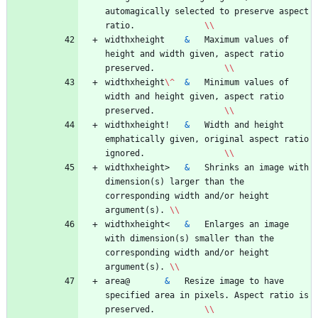
automagically selected to preserve aspect 
ratio.				
\\
widthxheight 	
&
	Maximum values of 
height and width given, aspect ratio 
preserved.				
\\
widthxheight
\^
&
	Minimum values of 
width and height given, aspect ratio 
preserved.				
\\
widthxheight! 	
&
	Width and height 
emphatically given, original aspect ratio 
ignored.				
\\
widthxheight> 	
&
	Shrinks an image with 
dimension(s) larger than the 
corresponding width and/or height 
argument(s). 
\\
widthxheight< 	
&
	Enlarges an image 
with dimension(s) smaller than the 
corresponding width and/or height 
argument(s). 
\\
area@ 		
&
	Resize image to have 
specified area in pixels. Aspect ratio is 
preserved.			
\\