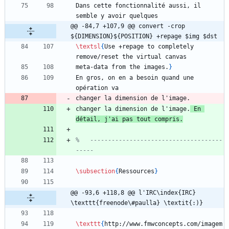
Dans cette fonctionnalité aussi, il 
@@ -84,7 +107,9 @@ convert -crop 
${DIMENSION}${POSITION} +repage $img $dst
\textsl
{
Use +repage to completely 
meta-data from the images.
}
En gros, on en a besoin quand une 
changer la dimension de l'image.
 En 
détail, j'ai pas tout compris.
%	-------------------------------------
\subsection
{
Ressources
}
@@ -93,6 +118,8 @@ l'IRC\index{IRC} 
\texttt{freenode\#paulla} \textit{:)}
\texttt
{
http://www.fmwconcepts.com/imagem