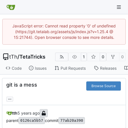
JavaScript error: Cannot read property '0' of undefined
(https://git.tetalab.org/assets/js/index.js?v=1.25.4 @
15:21744). Open browser console to see more details.
tTh
/
TetaTricks
1
0
0
Code
Issues
Pull Requests
Releases
git is a mess
Browse Source
...
tth
parent
commit
0126ca5b57
77ab20a390