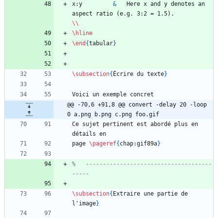
x:y 		
&
	Here x and y denotes an 
aspect ratio (e.g. 3:2 = 1.5).						
\\
\hline
\end
{
tabular
}
\subsection
{
Écrire du texte
}
@@ -70,6 +91,8 @@ convert -delay 20 -loop 
0 a.png b.png c.png foo.gif
Ce sujet pertinent est abordé plus en 
page 
\pageref
{
chap:gif89a
}
%	-------------------------------------
\subsection
{
Extraire une partie de 
l'image
}