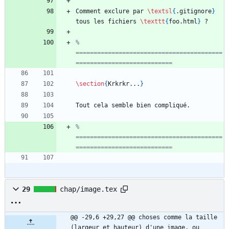
Comment exclure par 
\textsl
{
.gitignore
}
tous les fichiers 
\texttt
{
foo.html
}
% 
=========================================
\section
{
Krkrkr...
}
% 
=========================================
29
chap/image.tex
@@ -29,6 +29,27 @@ choses comme la taille 
(largeur et hauteur) d'une image, ou