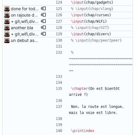
\input
{
chap/gadgets
}
done for today
on rajoute des vieux trucs
\input
{
chap/curses
}
+ git,wifi,divers,threads chapters
\input
{
chap/WiFi
}
another bla
+ git,wifi,divers,threads chapters
\input
{
chap/divers
}
un debut assez timide...
% 
==============================
==============================
\chapter
{
On est bientôt 
arrivé ?
}
Non, la route est longue, 
mais la voie est libre.
\printindex