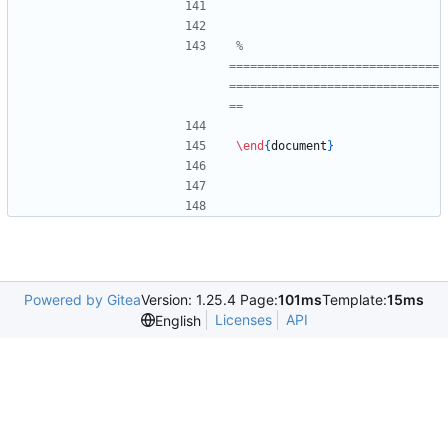
% 
==============================
==============================
\end
{
document
}
Powered by Gitea
Version: 1.25.4 Page:
101ms
Template:
15ms
Licenses
API
English