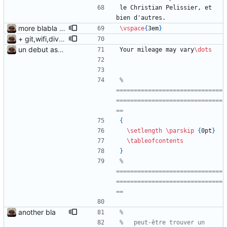
le Christian Pelissier, et 
bien d'autres.
more blabla again
\vspace
{
3em
}
+ git,wifi,divers,threads chapters
un debut assez timide...
Your mileage may vary
\dots
% 
==============================
==============================
{
\setlength
\parskip
{
0pt
}
\tableofcontents
}
% 
==============================
==============================
another bla
%   peut-être trouver un 