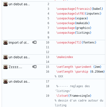
un debut assez timide...
\usepackage
[francais]
{
babel
}
\usepackage
[utf8]
{
inputenc
}
\usepackage
{
xspace
}
\usepackage
{
makeidx
}
\usepackage
{
graphicx
}
\usepackage
{
listings
}
import of olds chapters
\usepackage
[T1]
{
fontenc
}
un debut assez timide...
\makeindex
Zzzzz....
\setlength
\parindent
{
2em
}
\setlength
\parskip
{
0.256em
}
un debut assez timide...
%------ reglages des 
\lstset
{
frame=single
}
% dessin d'un cadre autour du 