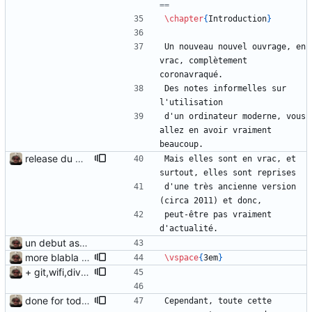
\chapter
{
Introduction
}
Un nouveau nouvel ouvrage, en 
vrac, complètement 
coronavraqué.
Des notes informelles sur 
l'utilisation
d'un ordinateur moderne, vous 
allez en avoir vraiment 
beaucoup.
release du matin, chagrin
Mais elles sont en vrac, et 
surtout, elles sont reprises
d'une très ancienne version 
(circa 2011) et donc,
peut-être pas vraiment 
d'actualité.
un debut assez timide...
more blabla again
\vspace
{
3em
}
+ git,wifi,divers,threads chapters
done for today
Cependant, toute cette 