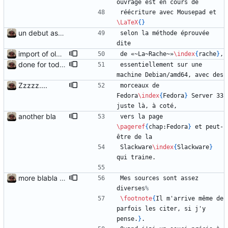
ouvrage est en cours de
réécriture avec Mousepad et 
\LaTeX
{
}
un debut assez timide...
selon la méthode éprouvée 
dite
import of olds chapters
de «~La~Rache~»
\index
{
rache
}
,
done for today
essentiellement sur une 
machine Debian/amd64, avec des
Zzzzz....
morceaux de 
Fedora
\index
{
Fedora
}
 Server 33 
juste là, à coté,
another bla
vers la page 
\pageref
{
chap:Fedora
}
 et peut-
être de la
Slackware
\index
{
Slackware
}
qui traine.
more blabla again
Mes sources sont assez 
diverses
\footnote
{
Il m'arrive même de 
parfois les citer, si j'y 
pense.
}
.