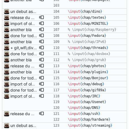
un debut assez timide...
\input
{
chap/dino
}
release du matin, chagrin
\input
{
chap/textes
}
import of olds chapters
\input
{
chap/MINITEL
}
another bla
done for today
\input
{
chap/Fedora
}
another bla
+ git,wifi,divers,threads chapters
\input
{
chap/threads
}
done for today
another bla
release du matin, chagrin
\input
{
chap/photos
}
another bla
\input
{
chap/plugins
}
done for today
\input
{
chap/Bonjour
}
import of olds chapters
\input
{
chap/debug
}
done for today
\input
{
chap/gif89a
}
import of olds chapters
\input
{
chap/IRC
}
\input
{
chap/Usenet
}
\input
{
chap/DNS
}
release du matin, chagrin
\input
{
chap/ssh
}
\input
{
chap/hardware
}
un debut assez timide...
\input
{
chap/streaming
}