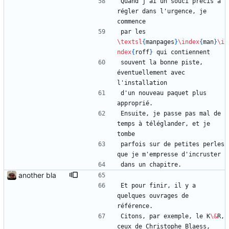
Quand j'ai un souci précis à 
régler dans l'urgence, je 
commence
par les 
\textsl
{
manpages
}
\index
{
man
}
\i
ndex
{
roff
}
 qui contiennent
souvent la bonne piste, 
éventuellement avec 
l'installation
d'un nouveau paquet plus 
approprié.
Ensuite, je passe pas mal de 
temps à téléglander, et je 
tombe
parfois sur de petites perles 
que je m'empresse d'incruster
dans un chapitre.
another bla
Et pour finir, il y a 
quelques ouvrages de 
référence.
Citons, par exemple, le K
\&
R, 
ceux de Christophe Blaess,