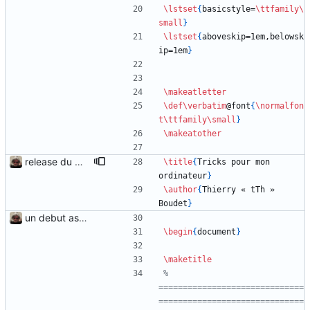
\lstset
{
basicstyle=
\ttfamily
\
small
}
\lstset
{
aboveskip=1em,belowsk
ip=1em
}
\makeatletter
\def
\verbatim
@font
{
\normalfon
t
\ttfamily
\small
}
\makeatother
release du matin, chagrin
\title
{
Tricks pour mon 
ordinateur
}
\author
{
Thierry « tTh » 
Boudet
}
un debut assez timide...
\begin
{
document
}
\maketitle
% 
==============================
==============================