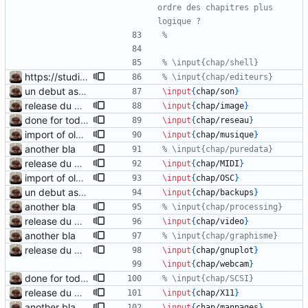
ordre des chapitres plus 
https://studiorats.fr:8443/stream
un debut assez timide...
\input
{
chap/son
}
release du matin, chagrin
\input
{
chap/image
}
done for today
\input
{
chap/reseau
}
import of olds chapters
\input
{
chap/musique
}
another bla
release du matin, chagrin
\input
{
chap/MIDI
}
import of olds chapters
\input
{
chap/OSC
}
un debut assez timide...
\input
{
chap/backups
}
another bla
release du matin, chagrin
\input
{
chap/video
}
another bla
release du matin, chagrin
\input
{
chap/gnuplot
}
\input
{
chap/webcam
}
done for today
release du matin, chagrin
\input
{
chap/X11
}
another bla
\input
{
chap/manpages
}