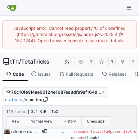
JavaScript error: Cannot read property '0' of undefined
(https://git.tetalab.org/assets/js/index.js?v=1.25.4 @
15:21744). Open browser console to see more details.
tTh
/
TetaTricks
1
0
0
Code
Issues
Pull Requests
Releases
76c10fe9f4ae90124e1987ea8dfe9af164d23fd1
TetaTricks
/
main.tex
149 lines
3.4 KiB
TeX
Raw
Normal View
History
Unescape
release du matin, chagrin
\documentclass
[a4paper,10pt,o
penany]
{
book
}