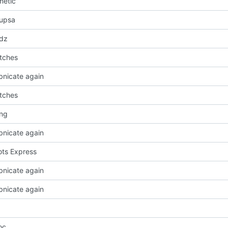
metic
oupsa
idz
tches
bnicate again
tches
ing
bnicate again
ots Express
bnicate again
bnicate again
c...