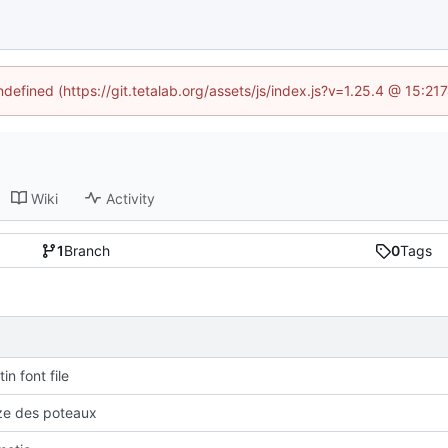
ndefined (https://git.tetalab.org/assets/js/index.js?v=1.25.4 @ 15:2
Wiki
Activity
1
Branch
0
Tags
in font file
ze des poteaux