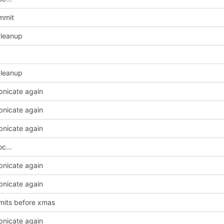
ommit
cleanup
cleanup
bnicate again
bnicate again
bnicate again
c...
bnicate again
bnicate again
mits before xmas
bnicate again