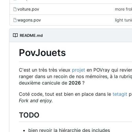
voiture.pov
more fro
wagons.pov
light tun
README.md
PovJouets
C'est un très très vieux
projet
en POVray qui revie
ranger dans un recoin de nos mémoires, à la rubr
deuxième canicule de
2026
?
Coté code, tout est bien en place dans le
tetagit
po
Fork and enjoy.
TODO
bien revoir la hiérarchie des includes