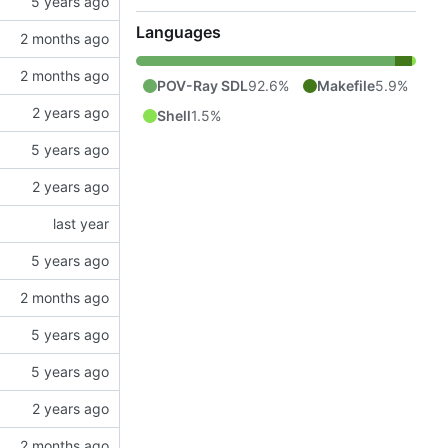
Languages
POV-Ray SDL
92.6%
Makefile
5.9%
Shell
1.5%