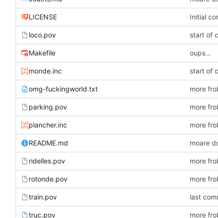
LICENSE
Initial c
loco.pov
start of 
Makefile
oups...
monde.inc
start of 
omg-fuckingworld.txt
more fro
parking.pov
more fro
plancher.inc
more fro
README.md
moare do
ridelles.pov
more fro
rotonde.pov
more fro
train.pov
last com
truc.pov
more fro