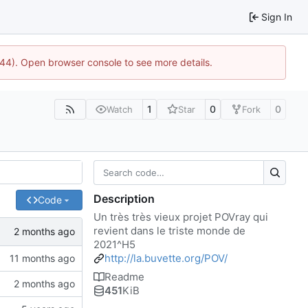
Sign In
1744). Open browser console to see more details.
1
0
0
Watch
Star
Fork
Description
Code
Un très très vieux projet POVray qui
revient dans le triste monde de
2021^H5
http://la.buvette.org/POV/
Readme
451
KiB