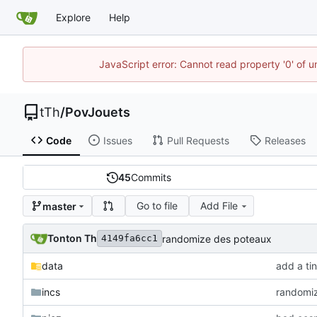
Explore
Help
JavaScript error: Cannot read property '0' of u
tTh
/
PovJouets
Code
Issues
Pull Requests
Releases
45
Commits
Go to file
Add File
master
Tonton Th
randomize des poteaux
4149fa6cc1
data
add a tint
incs
randomi