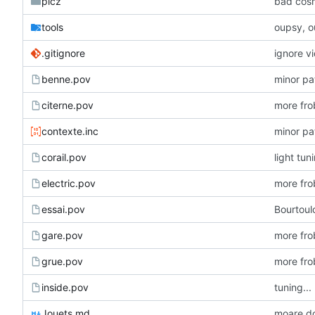
picz
bad cos
tools
oupsy, 
.gitignore
ignore v
benne.pov
minor pa
citerne.pov
more fro
contexte.inc
minor pa
corail.pov
light tun
electric.pov
more fro
essai.pov
Bourtoul
gare.pov
more fro
grue.pov
more fro
inside.pov
tuning...
Jouets.md
moare do