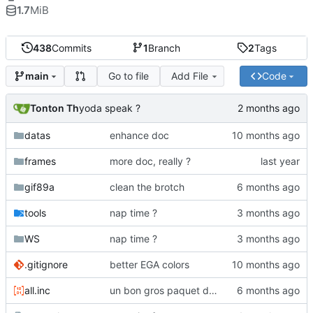
1.7
MiB
438
Commits
1
Branch
2
Tags
Go to file
Add File
Code
main
Tonton Th
yoda speak ?
datas
enhance doc
frames
more doc, really ?
gif89a
clean the brotch
tools
nap time ?
WS
nap time ?
.gitignore
better EGA colors
all.inc
un bon gros paquet de changements :)