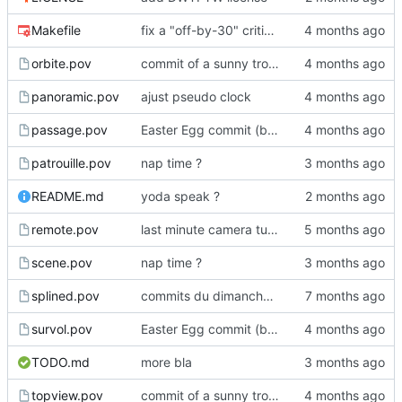
Makefile
fix a "off-by-30" critical bug
orbite.pov
commit of a sunny trolldi
panoramic.pov
ajust pseudo clock
passage.pov
Easter Egg commit (big!)
patrouille.pov
nap time ?
README.md
yoda speak ?
remote.pov
last minute camera tuning
scene.pov
nap time ?
splined.pov
commits du dimanche soir, espoir
survol.pov
Easter Egg commit (big!)
TODO.md
more bla
topview.pov
commit of a sunny trolldi