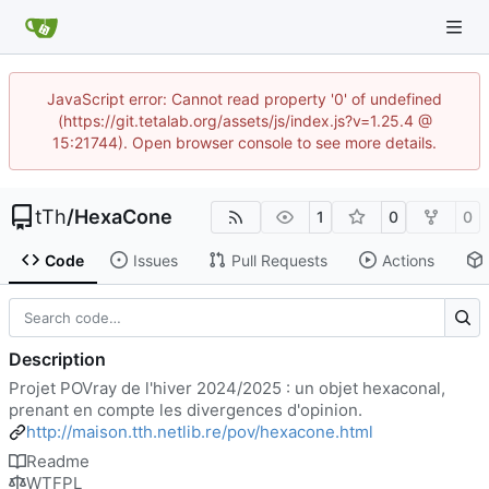
JavaScript error: Cannot read property '0' of undefined
(https://git.tetalab.org/assets/js/index.js?v=1.25.4 @
15:21744). Open browser console to see more details.
tTh
/
HexaCone
1
0
0
Code
Issues
Pull Requests
Actions
Description
Projet POVray de l'hiver 2024/2025 : un objet hexaconal,
prenant en compte les divergences d'opinion.
http://maison.tth.netlib.re/pov/hexacone.html
Readme
WTFPL