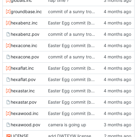
globals.inc
nap time ?
groundbase.inc
commit of a sunny trolldi
hexabenz.inc
Easter Egg commit (big!)
hexabenz.pov
commit of a sunny trolldi
hexacone.inc
Easter Egg commit (big!)
hexacone.pov
commit of a sunny trolldi
hexaflat.inc
Easter Egg commit (big!)
hexaflat.pov
Easter Egg commit (big!)
hexastar.inc
Easter Egg commit (big!)
hexastar.pov
Easter Egg commit (big!)
hexawood.inc
Easter Egg commit (big!)
hexawood.pov
camera is going up
LICENSE
add DWTFYW license