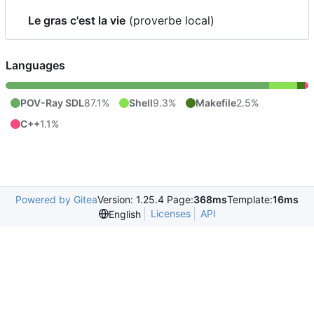
Le gras c'est la vie
(proverbe local)
Languages
POV-Ray SDL
87.1%
Shell
9.3%
Makefile
2.5%
C++
1.1%
Powered by Gitea
Version: 1.25.4 Page:
368ms
Template:
16ms
Licenses
API
English