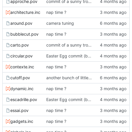
approche.pov
commit of a sunny trolldi
architecture.inc
nap time ?
around.pov
camera tuning
bubblecut.pov
nap time ?
carto.pov
commit of a sunny trolldi
circular.pov
Easter Egg commit (big!)
contexte.inc
nap time ?
cutoff.pov
another bunch of little changes
dynamic.inc
nap time ?
escadrille.pov
Easter Egg commit (big!)
essai.pov
nap time ?
gadgets.inc
nap time ?