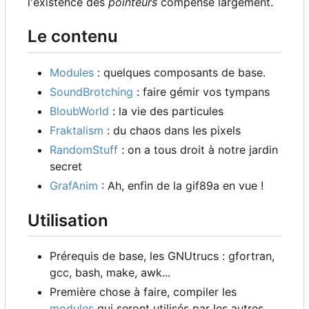
l'existence des
pointeurs
compense largement.
Le contenu
Modules
: quelques composants de base.
SoundBrotching
: faire gémir vos tympans
BloubWorld
: la vie des particules
Fraktalism
: du chaos dans les pixels
RandomStuff
: on a tous droit à notre jardin
secret
GrafAnim
: Ah, enfin de la gif89a en vue !
Utilisation
Prérequis de base, les GNUtrucs : gfortran,
gcc, bash, make, awk...
Première chose à faire, compiler les
modules
qui seront utilisés par les autres