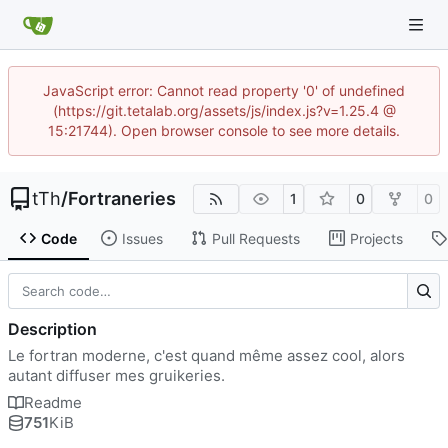
JavaScript error: Cannot read property '0' of undefined
(https://git.tetalab.org/assets/js/index.js?v=1.25.4 @
15:21744). Open browser console to see more details.
tTh
/
Fortraneries
1
0
0
Code
Issues
Pull Requests
Projects
Description
Le fortran moderne, c'est quand même assez cool, alors
autant diffuser mes gruikeries.
Readme
751
KiB