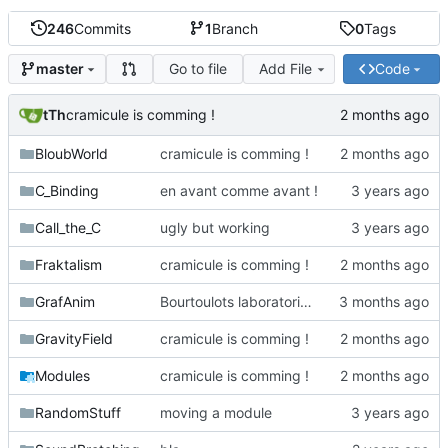
246
Commits
1
Branch
0
Tags
Go to file
Add File
Code
master
tTh
cramicule is comming !
BloubWorld
cramicule is comming !
C_Binding
en avant comme avant !
Call_the_C
ugly but working
Fraktalism
cramicule is comming !
GrafAnim
Bourtoulots laboratories in the place
GravityField
cramicule is comming !
Modules
cramicule is comming !
RandomStuff
moving a module