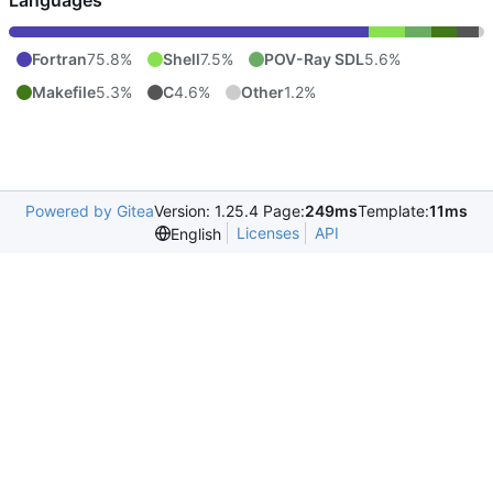
Languages
Fortran
75.8%
Shell
7.5%
POV-Ray SDL
5.6%
Makefile
5.3%
C
4.6%
Other
1.2%
Powered by Gitea
Version: 1.25.4 Page:
249ms
Template:
11ms
Licenses
API
English