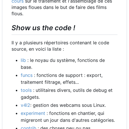
cours
sur le traitement et l'assemblage de ces
images floues dans le but de faire des films
flous.
Show us the code !
Il y a plusieurs répertoires contenant le code
source, en voici la liste :
lib
: le noyau du système, fonctions de
base.
funcs
: fonctions de support : export,
traitement filtrage, effets...
tools
: utilitaires divers, outils de debug et
gadgets.
v4l2
: gestion des webcams sous Linux.
experiment
: fonctions en chantier, qui
migreront un jour dans d'autres catégories.
contrib
: des choses peu ou pas