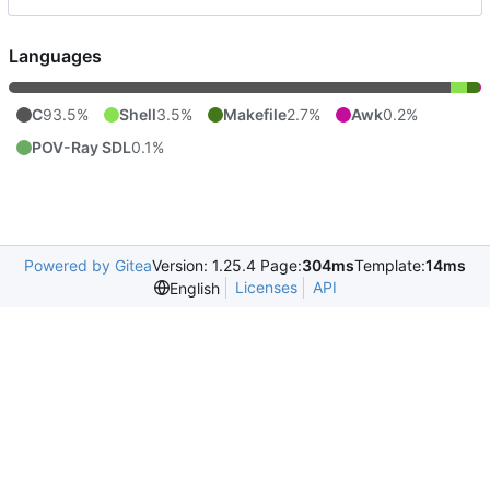
Languages
C
93.5%
Shell
3.5%
Makefile
2.7%
Awk
0.2%
POV-Ray SDL
0.1%
Powered by Gitea
Version: 1.25.4 Page:
304ms
Template:
14ms
Licenses
API
English