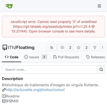
JavaScript error: Cannot read property '0' of undefined
(https://git.tetalab.org/assets/js/index.js?v=1.25.4 @
15:21744). Open browser console to see more details.
tTh
/
FloatImg
2
2
1
Code
Issues
Pull Requests
Releases
2
Description
Bibliothèque de traitements d'images en virgule flottante.
http://la.buvette.org/photos/cumul/
Readme
312
MiB