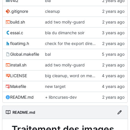
v4l2
bla
.gitignore
cleanup
build.sh
add two molly-guard
essai.c
bla du dimanche soir
floatimg.h
check for the export directory (fonderie)
Global.makefile
bal
install.sh
add two molly-guard
LICENSE
big cleanup, word on metadata
Makefile
new target
README.md
+ libncurses-dev
README.md
Traitement des images