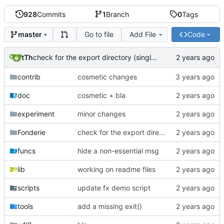
928
Commits
1
Branch
0
Tags
Go to file
Add File
Code
master
tTh
check for the export directory (singlepass)
contrib
cosmetic changes
doc
cosmetic + bla
experiment
minor changes
Fonderie
check for the export directory (singlepass)
funcs
hide a non-essential msg
lib
working on readme files
scripts
update fx demo script
tools
add a missing exit()