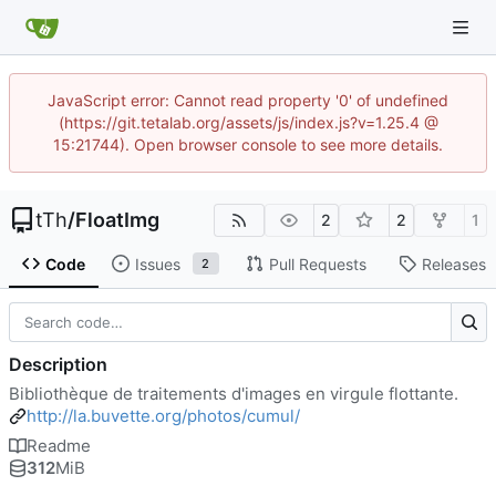
JavaScript error: Cannot read property '0' of undefined
(https://git.tetalab.org/assets/js/index.js?v=1.25.4 @
15:21744). Open browser console to see more details.
tTh
/
FloatImg
2
2
1
Code
Issues
Pull Requests
Releases
2
Description
Bibliothèque de traitements d'images en virgule flottante.
http://la.buvette.org/photos/cumul/
Readme
312
MiB