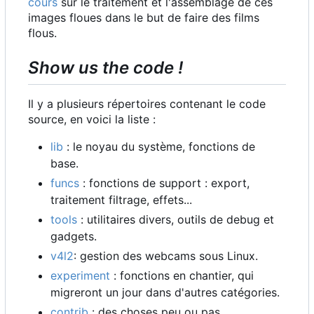
cours
sur le traitement et l'assemblage de ces
images floues dans le but de faire des films
flous.
Show us the code !
Il y a plusieurs répertoires contenant le code
source, en voici la liste :
lib
: le noyau du système, fonctions de
base.
funcs
: fonctions de support : export,
traitement filtrage, effets...
tools
: utilitaires divers, outils de debug et
gadgets.
v4l2
: gestion des webcams sous Linux.
experiment
: fonctions en chantier, qui
migreront un jour dans d'autres catégories.
contrib
: des choses peu ou pas