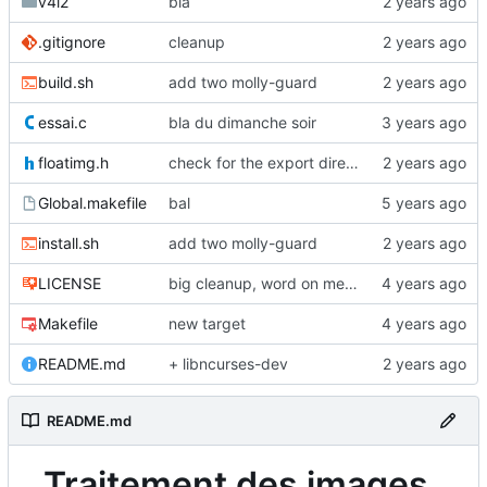
v4l2
bla
.gitignore
cleanup
build.sh
add two molly-guard
essai.c
bla du dimanche soir
floatimg.h
check for the export directory (fonderie)
Global.makefile
bal
install.sh
add two molly-guard
LICENSE
big cleanup, word on metadata
Makefile
new target
README.md
+ libncurses-dev
README.md
Traitement des images