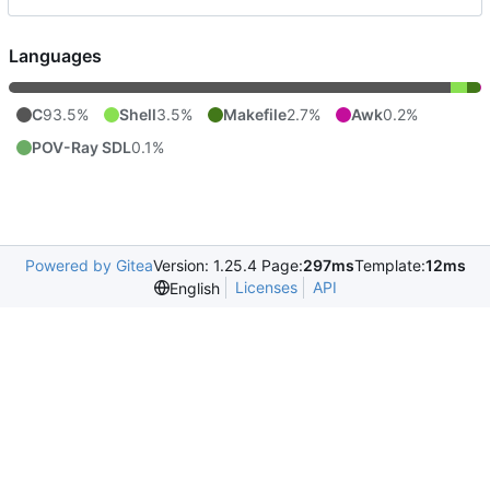
Languages
C
93.5%
Shell
3.5%
Makefile
2.7%
Awk
0.2%
POV-Ray SDL
0.1%
Powered by Gitea
Version: 1.25.4 Page:
297ms
Template:
12ms
Licenses
API
English