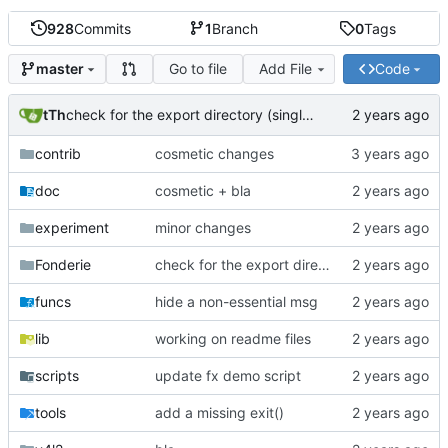
928
Commits
1
Branch
0
Tags
Go to file
Add File
Code
master
tTh
check for the export directory (singlepass)
contrib
cosmetic changes
doc
cosmetic + bla
experiment
minor changes
Fonderie
check for the export directory (singlepass)
funcs
hide a non-essential msg
lib
working on readme files
scripts
update fx demo script
tools
add a missing exit()