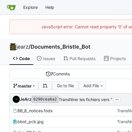
Explore
Help
JavaScript error: Cannot read property '0' of u
jearz
/
Documents_Bristle_Bot
Code
Issues
Pull Requests
Projects
7
Commits
Go to file
Add File
master
...
JeArz
Transférer les fichiers vers ''
0290cea6a2
BB_8_notices.fods
Transfér
bbot_pcb.jpg
Transfér