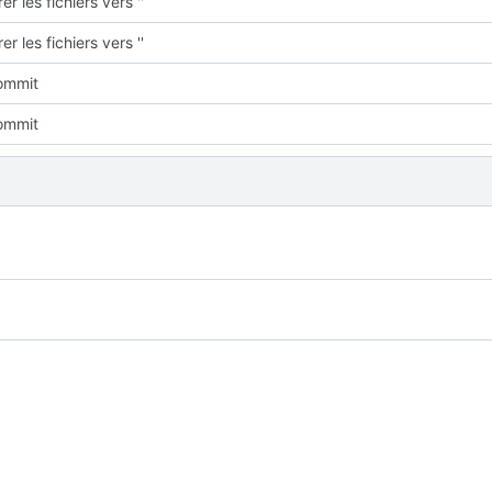
er les fichiers vers ''
er les fichiers vers ''
commit
commit