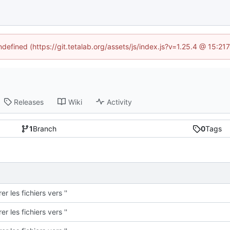
ndefined (https://git.tetalab.org/assets/js/index.js?v=1.25.4 @ 15:2
Releases
Wiki
Activity
1
Branch
0
Tags
er les fichiers vers ''
er les fichiers vers ''