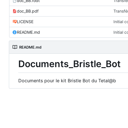
doc_BB.fodt
Transfér
doc_BB.pdf
Transfér
LICENSE
Initial 
README.md
Initial 
README.md
Documents_Bristle_Bot
Documents pour le kit Bristle Bot du Tetal@b