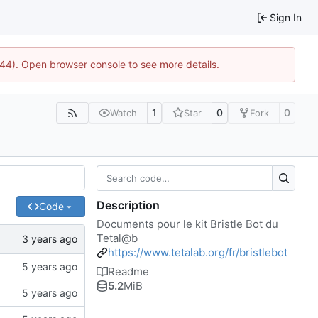
Sign In
1744). Open browser console to see more details.
1
0
0
Watch
Star
Fork
Description
Code
Documents pour le kit Bristle Bot du
Tetal@b
https://www.tetalab.org/fr/bristlebot
Readme
5.2
MiB