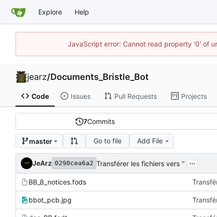
Explore
Help
JavaScript error: Cannot read property '0' of u
jearz
/
Documents_Bristle_Bot
Code
Issues
Pull Requests
Projects
7
Commits
Go to file
Add File
master
...
JeArz
Transférer les fichiers vers ''
0290cea6a2
BB_8_notices.fods
Transfér
bbot_pcb.jpg
Transfér