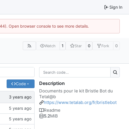
Sign In
1744). Open browser console to see more details.
1
0
0
Watch
Star
Fork
Description
Code
Documents pour le kit Bristle Bot du
Tetal@b
https://www.tetalab.org/fr/bristlebot
Readme
5.2
MiB