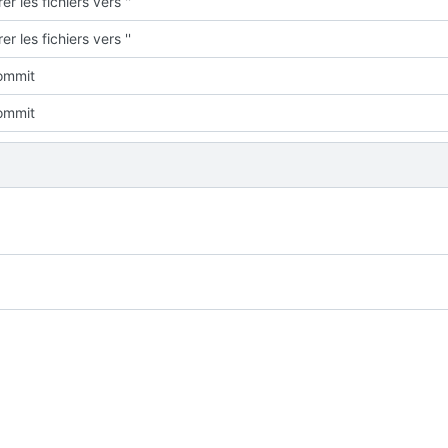
er les fichiers vers ''
er les fichiers vers ''
commit
commit