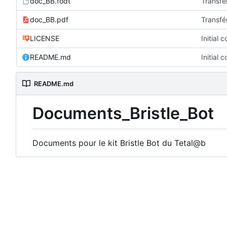
doc_BB.fodt
Transfér
doc_BB.pdf
Transfér
LICENSE
Initial 
README.md
Initial 
README.md
Documents_Bristle_Bot
Documents pour le kit Bristle Bot du Tetal@b