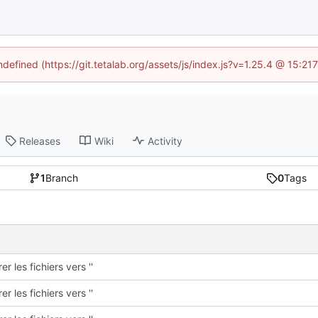
ndefined (https://git.tetalab.org/assets/js/index.js?v=1.25.4 @ 15:2
Releases
Wiki
Activity
1
Branch
0
Tags
er les fichiers vers ''
er les fichiers vers ''