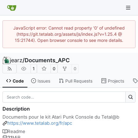
JavaScript error: Cannot read property '0' of undefined
(https://git.tetalab.org/assets/js/index.js?v=1.25.4 @
15:21744). Open browser console to see more details.
jearz
/
Documents_APC
1
0
0
Code
Issues
Pull Requests
Projects
Description
Documents pour le kit Atari Punk Console du Tetal@b
https://www.tetalab.org/fr/apc
Readme
21
MiB