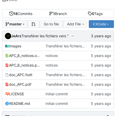
18
Commits
1
Branch
0
Tags
Go to file
Add File
Code
master
...
JeArz
Transférer les fichiers vers ''
images
Transférer les fichiers vers 'images'
APC_8_notices.ods
notices
APC_8_notices.pdf
notices
doc_APC.fodt
Transférer les fichiers vers ''
doc_APC.pdf
Transférer les fichiers vers ''
LICENSE
Initial commit
README.md
Initial commit