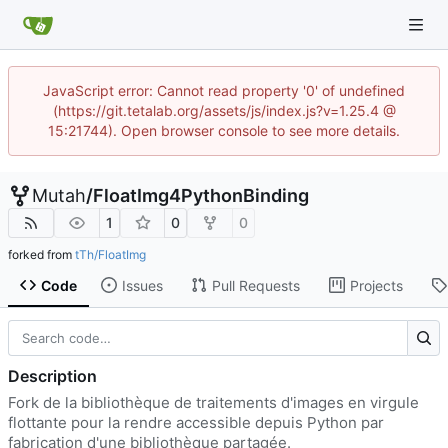
JavaScript error: Cannot read property '0' of undefined
(https://git.tetalab.org/assets/js/index.js?v=1.25.4 @
15:21744). Open browser console to see more details.
Mutah
/
FloatImg4PythonBinding
1
0
0
forked from
tTh/FloatImg
Code
Issues
Pull Requests
Projects
Description
Fork de la bibliothèque de traitements d'images en virgule
flottante pour la rendre accessible depuis Python par
fabrication d'une bibliothèque partagée.