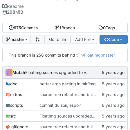
Readme
298
MiB
675
Commits
1
Branch
0
Tags
Go to file
Add File
Code
master
This branch is 258 commits behind
tTh/FloatImg:master
Mutah
FloatImg sources upgraded to version 150
doc
better args parsing in mkfimg
extras
source tree refactor and build system (to be completed)
scripts
commit du soir, espoir
src
FloatImg sources upgraded to version 150
.gitignore
source tree refactor and build system (to be completed)