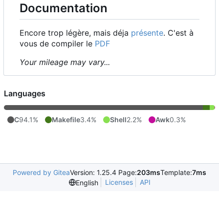
Documentation
Encore trop légère, mais déja
présente
. C'est à
vous de compiler le
PDF
Your mileage may vary...
Languages
C
94.1%
Makefile
3.4%
Shell
2.2%
Awk
0.3%
Powered by Gitea
Version: 1.25.4 Page:
203ms
Template:
7ms
Licenses
API
English