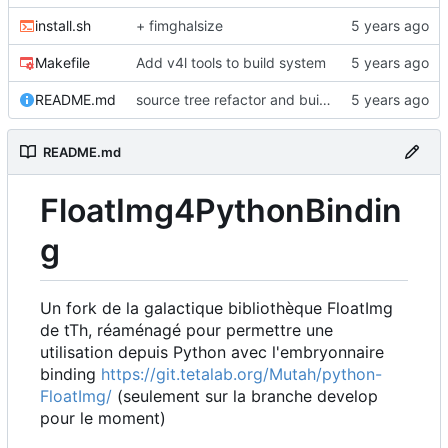
install.sh
+ fimghalsize
Makefile
Add v4l tools to build system
README.md
source tree refactor and build system (to be completed)
README.md
FloatImg4PythonBindin
g
Un fork de la galactique bibliothèque FloatImg
de tTh, réaménagé pour permettre une
utilisation depuis Python avec l'embryonnaire
binding
https://git.tetalab.org/Mutah/python-
FloatImg/
(seulement sur la branche develop
pour le moment)